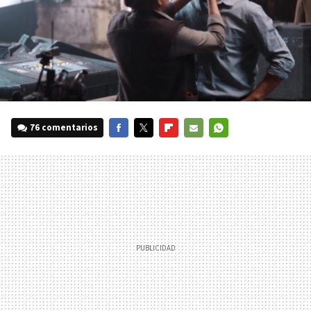
76 comentarios
FACEBOOK
TWITTER
FLIPBOARD
E-
WHATSAPP
MAIL