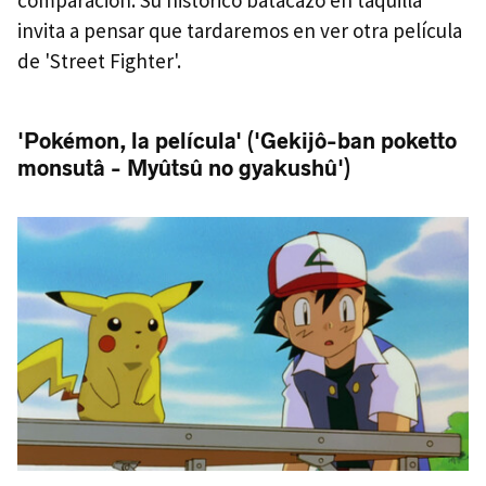
comparación. Su histórico batacazo en taquilla
invita a pensar que tardaremos en ver otra película
de 'Street Fighter'.
'Pokémon, la película' ('Gekijô-ban poketto
monsutâ - Myûtsû no gyakushû')