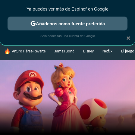
Ya puedes ver más de Espinof en Google
MENÚ
NUEVO
Añádenos como fuente preferida
CRÍTICA
ESTRENOS
REALITY
ANIME
RANKINGS CINE
RA
Solo necesitas una cuenta de Google
×
HOY SE HABLA DE
Arturo Pérez-Reverte
James Bond
Disney
Netflix
El juego