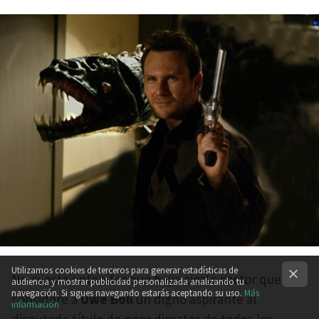
Utilizamos cookies de terceros para generar estadísticas de
No cuesta entender que haya cierto sector que
audiencia y mostrar publicidad personalizada analizando tu
navegación. Si sigues navegando estarás aceptando su uso.
Más
considere a
Uwe Boll
un digno aspirante al
información
disputado título de peor director de todos los