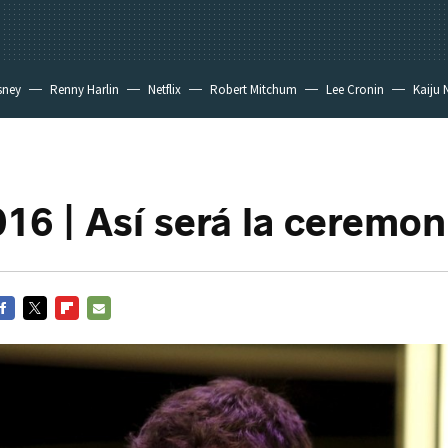
sney
Renny Harlin
Netflix
Robert Mitchum
Lee Cronin
Kaiju 
16 | Así será la ceremon
ACEBOOK
TWITTER
FLIPBOARD
E-
MAIL