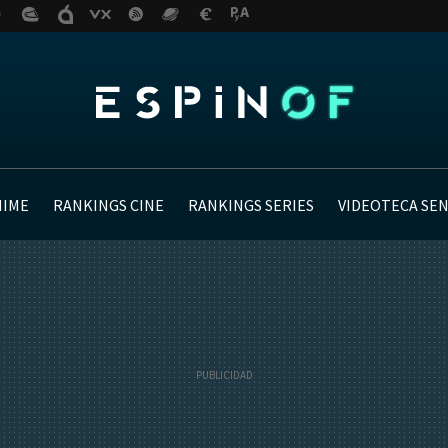
NIME
RANKINGS CINE
RANKINGS SERIES
VIDEOTECA SE