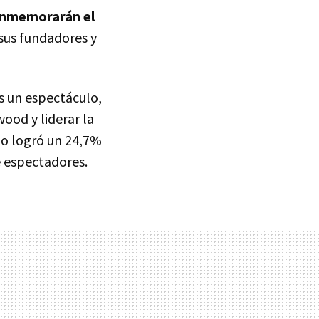
nmemorarán el
sus fundadores y
s un espectáculo,
ood y liderar la
do logró un 24,7%
e espectadores.