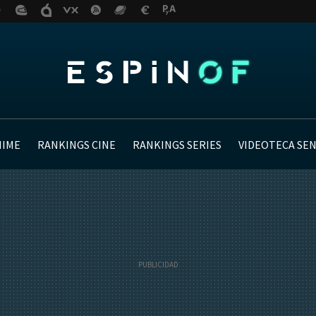
NIME
RANKINGS CINE
RANKINGS SERIES
VIDEOTECA SE