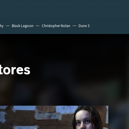
hy
Black Lagoon
Christopher Nolan
Dune 3
tores