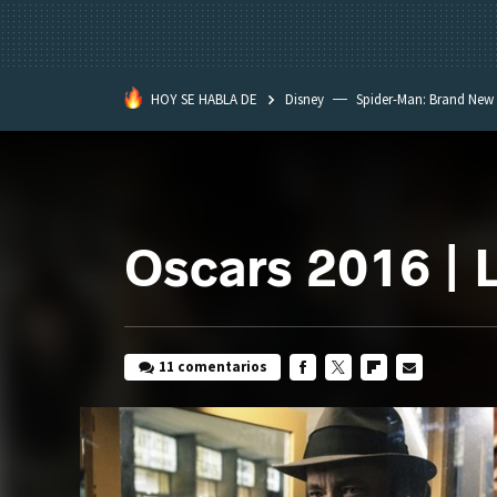
HOY SE HABLA DE
Disney
Spider-Man: Brand New
Oscars 2016 | L
11 comentarios
FACEBOOK
TWITTER
FLIPBOARD
E-
MAIL