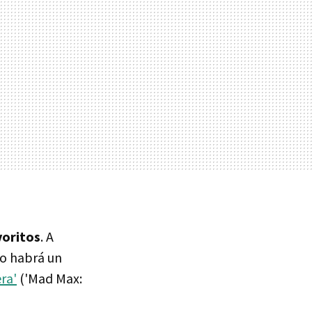
voritos
. A
co habrá un
ra'
('Mad Max: