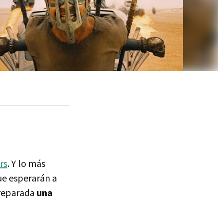
rs
. Y lo más
ue esperarán a
reparada
una