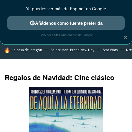
Ya puedes ver más de Espinof en Google
MENÚ
NUEVO
Añádenos como fuente preferida
CRÍTICA
ESTRENOS
REALITY
ANIME
RANKINGS CINE
RA
Solo necesitas una cuenta de Google
×
HOY SE HABLA DE
La casa del dragón
Spider-Man: Brand New Day
Star Wars
Netf
Regalos de Navidad: Cine clásico