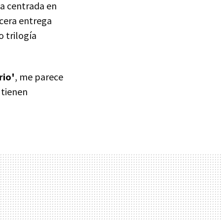
la centrada en
rcera entrega
 trilogía
rio'
, me parece
 tienen