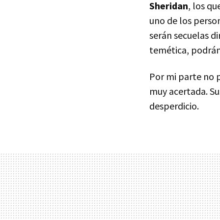
Sheridan
, los q
uno de los person
serán secuelas di
temética, podrán
Por mi parte no 
muy acertada. Sus
desperdicio.