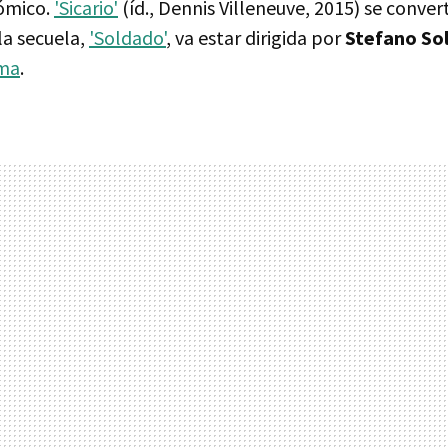
ómico.
'Sicario'
(íd., Dennis Villeneuve, 2015) se convert
la secuela,
'Soldado'
, va estar dirigida por
Stefano So
ima
.