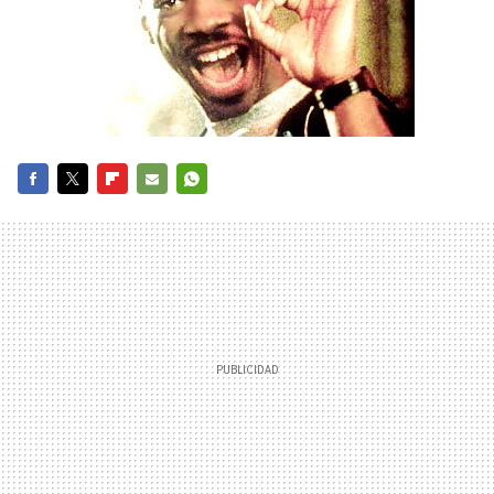
FACEBOOK
TWITTER
FLIPBOARD
E-
WHATSAPP
MAIL