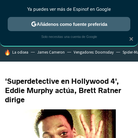
Ya puedes ver más de Espinof en Google
CRÍTICA
ESTRENOS
REALITY
ANIME
RANKINGS CINE
RA
Añádenos como fuente preferida
Solo necesitas una cuenta de Google
×
HOY SE HABLA DE
La odisea
James Cameron
Vengadores: Doomsday
Spider-M
'Superdetective en Hollywood 4',
Eddie Murphy actúa, Brett Ratner
dirige