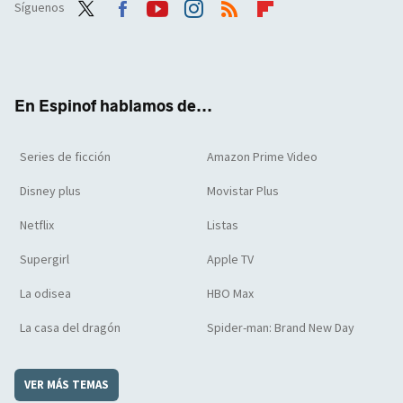
Síguenos
Twit
Face
Yout
Inst
RSS
Flip
ter
boo
ube
agra
boar
k
m
d
En Espinof hablamos de...
Series de ficción
Amazon Prime Video
Disney plus
Movistar Plus
Netflix
Listas
Supergirl
Apple TV
La odisea
HBO Max
La casa del dragón
Spider-man: Brand New Day
VER MÁS TEMAS