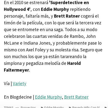
En el 2010 se estrenará
'Superdetective en
Hollywood 4'
, con
Eddie Murphy
repitiendo
personaje, faltaría más, y
Brett Ratner
cogerá el
timón de la película, con lo que será la tercera vez
que se entromete en una saga. Todos a su modo
celebraron las cuartas venidas de Rambo, John
McLane e Indiana Jones, y probablemente pase lo
mismo con Axel Foley y su molesta risa. Seguro que
son muchos los que ya están tarareando la
simplona y pegadiza melodía de
Harold
Faltermeyer
.
Vía |
Variety
En Blogdecine |
Eddie Murphy
,
Brett Ratner
TEMAS
Proyectos
Eddie Murphy
Beverly Hills Cop IV