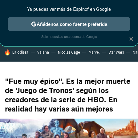
Ya puedes ver más de Espinof en Google
MENÚ
NUEVO
Añádenos como fuente preferida
CRÍTICA
ESTRENOS
REALITY
ANIME
RANKINGS CINE
RA
Solo necesitas una cuenta de Google
×
HOY SE HABLA DE
La odisea
Vaiana
Nicolas Cage
Marvel
Star Wars
Na
"Fue muy épico". Es la mejor muerte
de 'Juego de Tronos' según los
creadores de la serie de HBO. En
realidad hay varias aún mejores