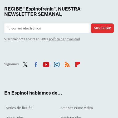
RECIBE "Espinofrenia", NUESTRA
NEWSLETTER SEMANAL
SUSCRIBIR
Suscribiéndote aceptas nuestra
política de privacidad
Síguenos
Twit
Face
Yout
Inst
RSS
Flip
ter
boo
ube
agra
boar
k
m
d
En Espinof hablamos de...
Series de ficción
Amazon Prime Video
Disney plus
Movistar Plus