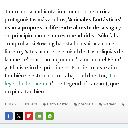
Tanto por la ambientación como por recurrir a
protagonistas más adultos,
'Animales fantásticos'
es una propuesta diferente al resto de la saga
y
en principio parece una estupenda idea. Sólo falta
comprobar si Rowling ha estado inspirada con el
libreto y Yates mantiene el nivel de 'Las reliquias de
la muerte' —mucho mejor que 'La orden del Fénix'
y 'El misterio del príncipe'—. Por cierto, este año
también se estrena otro trabajo del director,
'La
leyenda de Tarzán'
('The Legend of Tarzan'), que
no pinta tan bien...
TEMAS
Trailers
Harry Potter
precuela
Warner
E
FACEBOOK
TWITTER
FLIPBOARD
E-
WHATSAPP