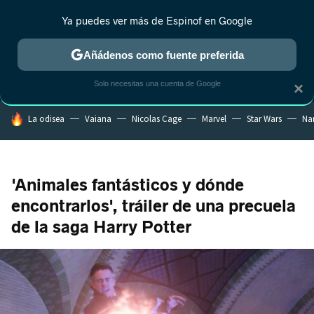
Ya puedes ver más de Espinof en Google
MENÚ
NUEVO
Añádenos como fuente preferida
CRÍTICA
ESTRENOS
REALITY
ANIME
RANKINGS CINE
RA
Solo necesitas una cuenta de Google
×
HOY SE HABLA DE
La odisea
Vaiana
Nicolas Cage
Marvel
Star Wars
Na
'Animales fantásticos y dónde
encontrarlos', tráiler de una precuela
de la saga Harry Potter