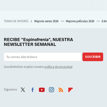
TEMAS DE INTERÉS
Mejores series 2026
Mejores películas 2026
Est
RECIBE "Espinofrenia", NUESTRA
NEWSLETTER SEMANAL
SUSCRIBIR
Suscribiéndote aceptas nuestra
política de privacidad
Síguenos
Twit
Face
Yout
Inst
RSS
Flip
ter
boo
ube
agra
boar