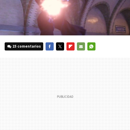
25 comentarios
FACEBOOK
TWITTER
FLIPBOARD
E-
WHATSAPP
MAIL