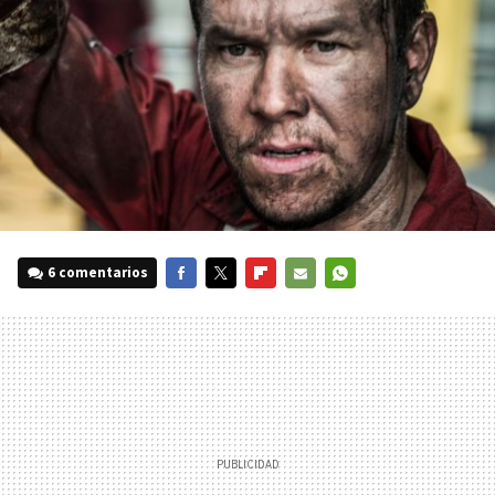
6 comentarios
FACEBOOK
TWITTER
FLIPBOARD
E-
WHATSAPP
MAIL