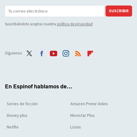
SUSCRIBIR
Suscribiéndote aceptas nuestra
política de privacidad
Síguenos
Twit
Face
Yout
Inst
RSS
Flip
ter
boo
ube
agra
boar
k
m
d
En Espinof hablamos de...
Series de ficción
Amazon Prime Video
Disney plus
Movistar Plus
Netflix
Listas