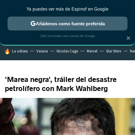
Ya puedes ver más de Espinof en Google
MENÚ
NUEVO
Añádenos como fuente preferida
CRÍTICA
ESTRENOS
REALITY
ANIME
RANKINGS CINE
RA
Solo necesitas una cuenta de Google
×
HOY SE HABLA DE
La odisea
Vaiana
Nicolas Cage
Marvel
Star Wars
Na
'Marea negra', tráiler del desastre
petrolífero con Mark Wahlberg