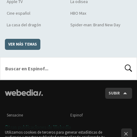
Apple TV
La odisea
Cine español
HBO Max
La casa del dragón
Spider-man: Brand New Day
VER MÁS TEMAS
BUSCA
SUBIR
Sensacine
Espinof
Otras publicaciones de Webedia
Utilizamos cookies de terceros para generar estadísticas de