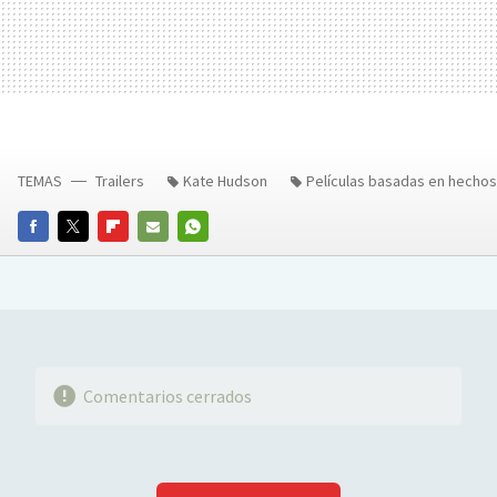
TEMAS
Trailers
Kate Hudson
Películas basadas en hechos
FACEBOOK
TWITTER
FLIPBOARD
E-
WHATSAPP
MAIL
Comentarios cerrados