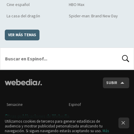
Cine español
HBO Max
La casa del dragón
Spider-man: Brand New Day
VER MÁS TEMAS
BUSCA
SUBIR
Sensacine
Espinof
Otras publicaciones de Webedia
Utilizamos cookies de terceros para generar estadísticas de
audiencia y mostrar publicidad personalizada analizando tu
navegación. Si sigues navegando estarás aceptando su uso.
Más