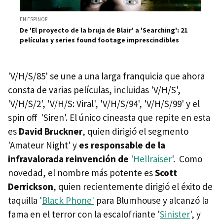
EN ESPINOF
De 'El proyecto de la bruja de Blair' a 'Searching': 21
películas y series found footage imprescindibles
'V/H/S/85' se une a una larga franquicia que ahora
consta de varias películas, incluidas 'V/H/S',
'V/H/S/2', 'V/H/S: Viral', 'V/H/S/94', 'V/H/S/99' y el
spin off 'Siren'. El único cineasta que repite en esta
es
David Bruckner
, quien dirigió el segmento
'Amateur Night' y
es responsable de la
infravalorada reinvención de
'
Hellraiser
'. Como
novedad, el nombre más potente es
Scott
Derrickson
, quien recientemente dirigió el éxito de
taquilla '
Black Phone'
para Blumhouse y alcanzó la
fama en el terror con la escalofriante '
Sinister
', y