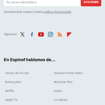
SUSCRIBIR
Suscribiéndote aceptas nuestra
política de privacidad
Síguenos
Twit
Face
Yout
Inst
RSS
Flip
ter
boo
ube
agra
boar
k
m
d
En Espinof hablamos de...
Series de ficción
Amazon Prime Video
Disney plus
Movistar Plus
Netflix
Listas
Apple TV
La odisea