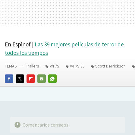
En Espinof |
Las 39 mejores películas de terror de
todos los tiempos
TEMAS
Trailers
V/H/S
V/H/S 85
Scott Derrickson
FACEBOOK
TWITTER
FLIPBOARD
E-
WHATSAPP
MAIL
Comentarios cerrados