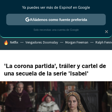
Ya puedes ver más de Espinof en Google
MENÚ
NUEVO
Añádenos como fuente preferida
CRÍTICA
ESTRENOS
REALITY
ANIME
RANKINGS CINE
RA
Solo necesitas una cuenta de Google
×
HOY SE HABLA DE
Netflix
Vengadores: Doomsday
Morgan Freeman
Ralph Fienn
'La corona partida', tráiler y cartel de
una secuela de la serie 'Isabel'