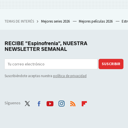
TEMAS DE INTERÉS
Mejores series 2026
Mejores películas 2026
Est
RECIBE "Espinofrenia", NUESTRA
NEWSLETTER SEMANAL
SUSCRIBIR
Suscribiéndote aceptas nuestra
política de privacidad
Síguenos
Twit
Face
Yout
Inst
RSS
Flip
ter
boo
ube
agra
boar