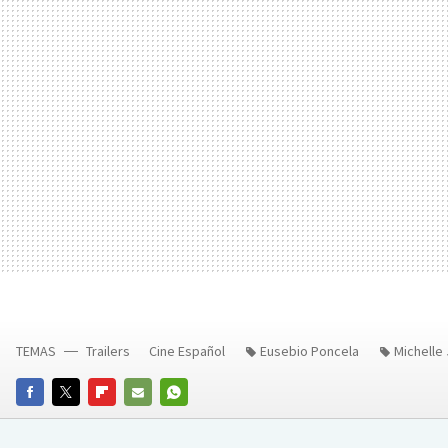
TEMAS
Trailers
Cine Español
Eusebio Poncela
Michelle
FACEBOOK
TWITTER
FLIPBOARD
E-
WHATSAPP
MAIL