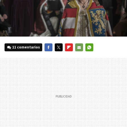
11 comentarios
FACEBOOK
TWITTER
FLIPBOARD
E-
WHATSAPP
MAIL