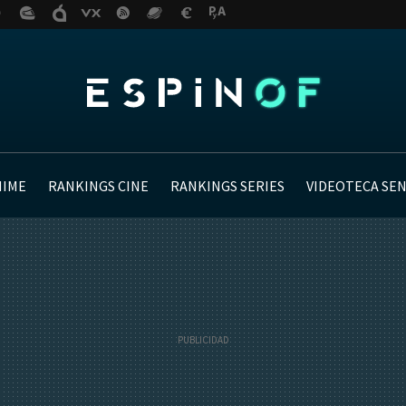
NIME
RANKINGS CINE
RANKINGS SERIES
VIDEOTECA SE