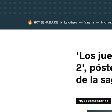
HOY SE HABLA DE
La odisea
Vaiana
Michael
Eastwood
'Los ju
2', póst
de la s
14 comentarios