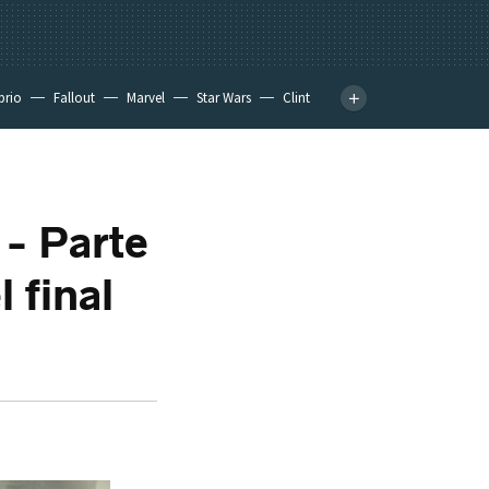
prio
Fallout
Marvel
Star Wars
Clint
 - Parte
l final