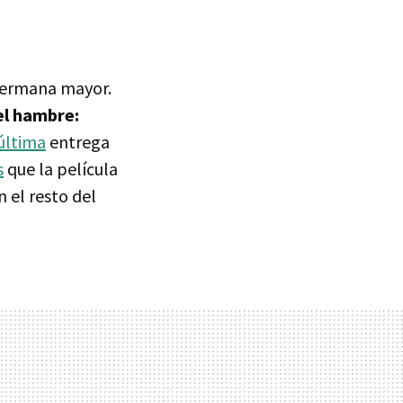
 hermana mayor.
del hambre:
 última
entrega
s
que la película
 el resto del