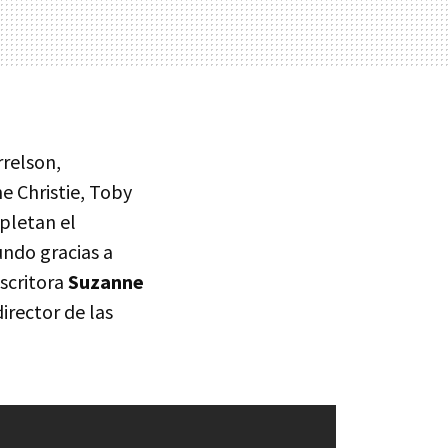
relson,
e Christie, Toby
letan el
ndo gracias a
escritora
Suzanne
director de las