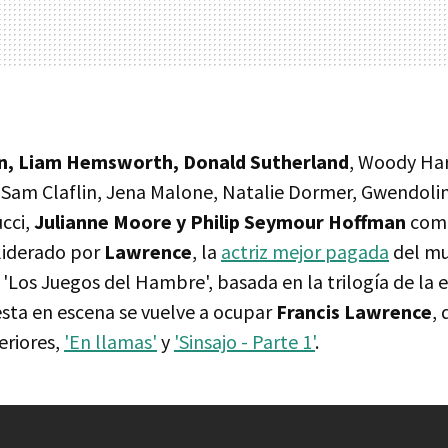
n, Liam Hemsworth, Donald Sutherland
, Woody Har
 Sam Claflin, Jena Malone, Natalie Dormer, Gwendolin
ucci,
Julianne Moore y Philip Seymour Hoffman
comp
liderado por
Lawrence
, la
actriz mejor pagada
del mu
'Los Juegos del Hambre', basada en la trilogía de la 
esta en escena se vuelve a ocupar
Francis Lawrence
, 
eriores,
'En llamas'
y
'Sinsajo - Parte 1'
.