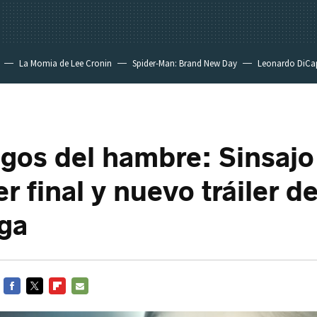
La Momia de Lee Cronin
Spider-Man: Brand New Day
Leonardo DiCa
egos del hambre: Sinsajo
er final y nuevo tráiler de
aga
FACEBOOK
TWITTER
FLIPBOARD
E-