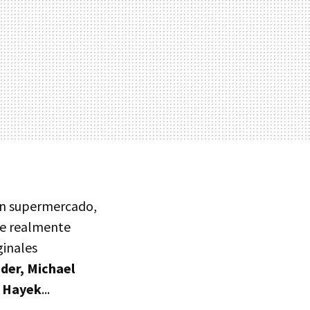
un supermercado,
rre realmente
ginales
ader, Michael
a Hayek
...