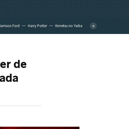
arrison Ford
Harry Potter
Kimetsu no Yaiba
ler de
mada