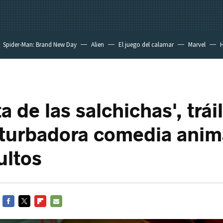
Spider-Man: Brand New Day
Alien
El juego del calamar
Marvel
H
ta de las salchichas', trái
turbadora comedia ani
ultos
FACEBOOK
TWITTER
FLIPBOARD
E-