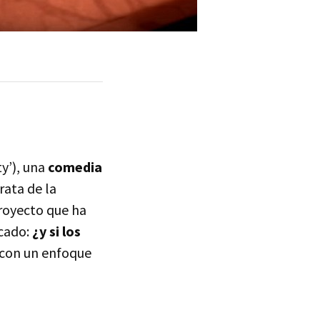
y’), una
comedia
trata de la
proyecto que ha
ocado:
¿y si los
 con un enfoque