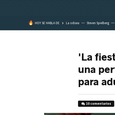
HOY SE HABLA DE
La odisea
Steven Spielberg
Star Wars
'La fies
una per
para ad
10 comentarios