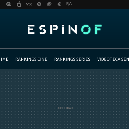
NIME
RANKINGS CINE
RANKINGS SERIES
VIDEOTECA SE