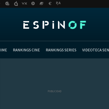
NIME
RANKINGS CINE
RANKINGS SERIES
VIDEOTECA SE