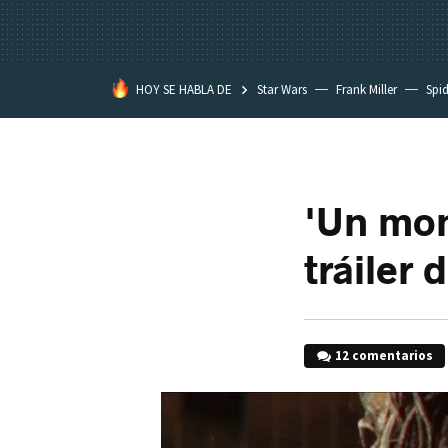
HOY SE HABLA DE
Star Wars
Frank Miller
Spi
'Un mon
tráiler 
12 comentarios