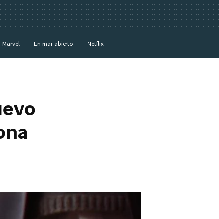
Marvel
En mar abierto
Netflix
uevo
yona