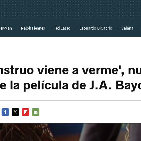
der-Man
Ralph Fiennes
Ted Lasso
Leonardo DiCaprio
Vaiana
struo viene a verme', n
de la película de J.A. Ba
FACEBOOK
TWITTER
FLIPBOARD
E-
MAIL