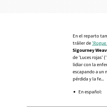
En el reparto t
tráiler de
'Rogue 
Sigourney Weav
de 'Luces rojas' 
lidiar con la en
escapando a un m
pérdida y la fe...
En español: