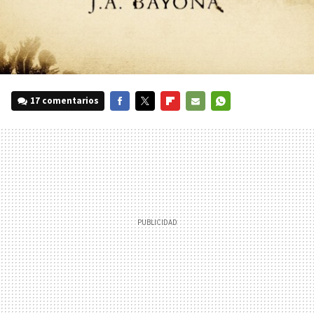
17 comentarios
FACEBOOK
TWITTER
FLIPBOARD
E-
WHATSAPP
MAIL