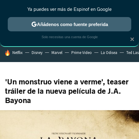
Ya puedes ver más de Espinof en Google
MENÚ
NUEVO
Añádenos como fuente preferida
CRÍTICA
ESTRENOS
REALITY
ANIME
RANKINGS CINE
RA
Solo necesitas una cuenta de Google
×
HOY SE HABLA DE
Netflix
Disney
Marvel
Prime Video
La Odisea
Ted La
'Un monstruo viene a verme', teaser
tráiler de la nueva película de J.A.
Bayona