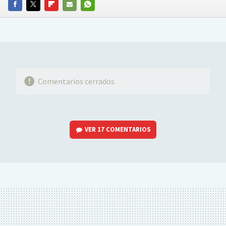
FACEBOOK
TWITTER
FLIPBOARD
E-
WHATSAPP
MAIL
Comentarios cerrados
VER
17 COMENTARIOS