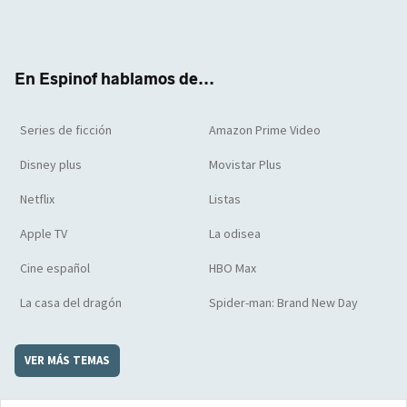
Twit
Face
Yout
Inst
RSS
Flip
ter
boo
ube
agra
boar
k
m
d
En Espinof hablamos de...
Series de ficción
Amazon Prime Video
Disney plus
Movistar Plus
Netflix
Listas
Apple TV
La odisea
Cine español
HBO Max
La casa del dragón
Spider-man: Brand New Day
VER MÁS TEMAS