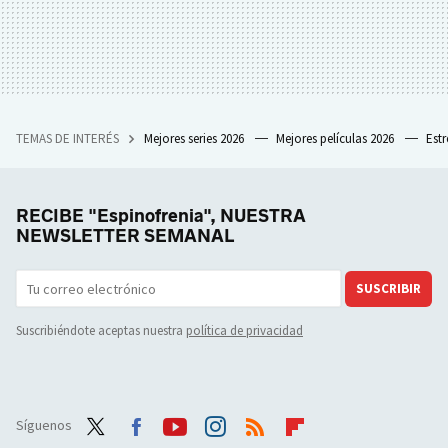
TEMAS DE INTERÉS
Mejores series 2026
Mejores películas 2026
Est
RECIBE "Espinofrenia", NUESTRA
NEWSLETTER SEMANAL
SUSCRIBIR
Suscribiéndote aceptas nuestra
política de privacidad
Síguenos