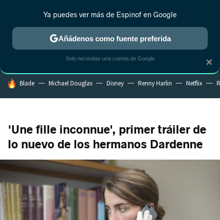
Ya puedes ver más de Espinof en Google
MENÚ
NUEVO
Añádenos como fuente preferida
CRÍTICA
ESTRENOS
REALITY
ANIME
RANKINGS CINE
RA
Solo necesitas una cuenta de Google
×
HOY SE HABLA DE
Blade
Michael Douglas
Disney
Renny Harlin
Netflix
R
'Une fille inconnue', primer tráiler de
lo nuevo de los hermanos Dardenne