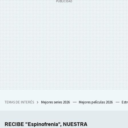
TEMAS DE INTERÉS
Mejores series 2026
Mejores películas 2026
Est
RECIBE "Espinofrenia", NUESTRA