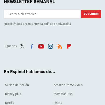
NEWSLETTER SEMANAL
SUSCRIBIR
Suscribiéndote aceptas nuestra
política de privacidad
Síguenos
Twit
Face
Yout
Inst
RSS
Flip
ter
boo
ube
agra
boar
k
m
d
En Espinof hablamos de...
Series de ficción
Amazon Prime Video
Disney plus
Movistar Plus
Netflix
Listas