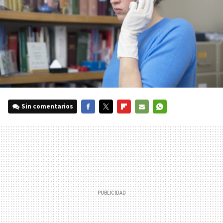
Sin comentarios
FACEBOOK
TWITTER
FLIPBOARD
E-
WHATSAPP
MAIL