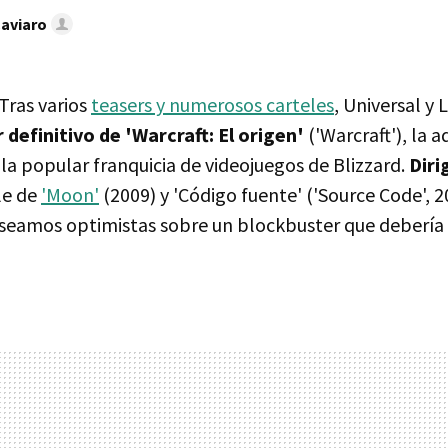
Caviaro
ras varios
teasers y numerosos carteles
, Universal y
r definitivo de 'Warcraft: El origen'
('Warcraft'), la 
la popular franquicia de videojuegos de Blizzard.
Diri
le de
'Moon'
(2009) y 'Código fuente' ('Source Code', 2
seamos optimistas sobre un blockbuster que debería i