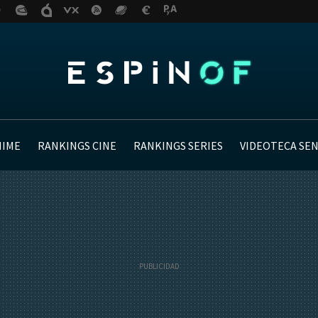
NIME
RANKINGS CINE
RANKINGS SERIES
VIDEOTECA SE