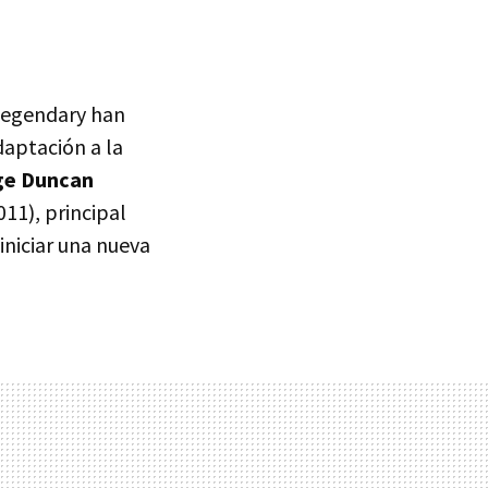
 Legendary han
adaptación a la
ge Duncan
011), principal
niciar una nueva