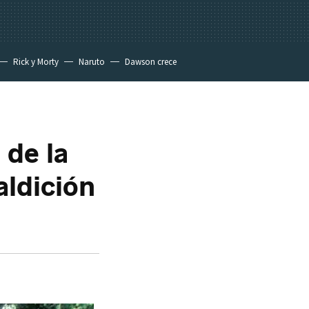
Rick y Morty
Naruto
Dawson crece
l de la
aldición