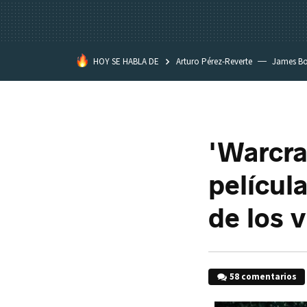
HOY SE HABLA DE
Arturo Pérez-Reverte
James B
'Warcraf
películ
de los 
58 comentarios