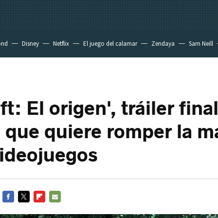
ond
Disney
Netflix
El juego del calamar
Zendaya
Sam Neill
t: El origen', tráiler fina
a que quiere romper la m
videojuegos
FACEBOOK
TWITTER
FLIPBOARD
E-