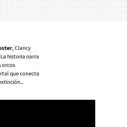
oster
, Clancy
La historia narra
 orcos
rtal que conecta
xtinción...