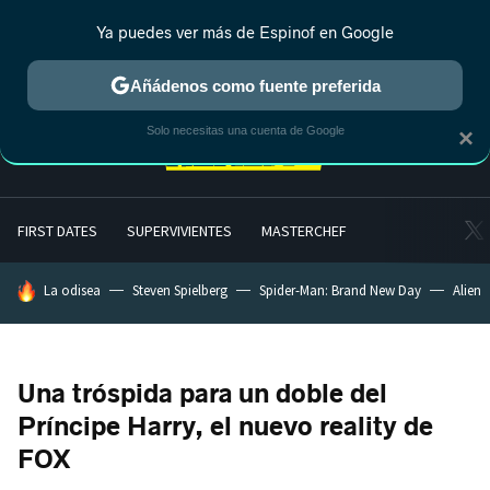
Ya puedes ver más de Espinof en Google
MENÚ
NUEVO
Añádenos como fuente preferida
Solo necesitas una cuenta de Google
×
FIRST DATES
SUPERVIVIENTES
MASTERCHEF
HOY SE HABLA DE
La odisea
Steven Spielberg
Spider-Man: Brand New Day
Alien
Una tróspida para un doble del
Príncipe Harry, el nuevo reality de
FOX