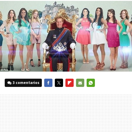
3 comentarios
FACEBOOK
TWITTER
FLIPBOARD
E-
WHATSAPP
MAIL