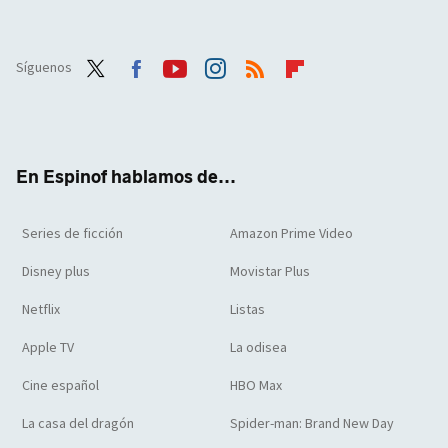
Síguenos
Twit
Face
Yout
Inst
RSS
Flip
ter
boo
ube
agra
boar
k
m
d
En Espinof hablamos de...
Series de ficción
Amazon Prime Video
Disney plus
Movistar Plus
Netflix
Listas
Apple TV
La odisea
Cine español
HBO Max
La casa del dragón
Spider-man: Brand New Day