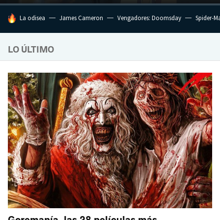
HOY SE HABLA DE
La odisea
James Cameron
Vengadores: Doomsday
Spider-M
LO ÚLTIMO
Goremanía, las 28 películas más