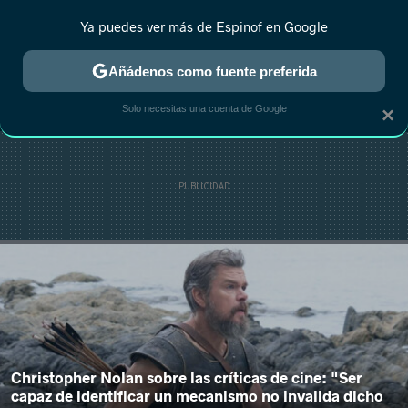
Ya puedes ver más de Espinof en Google
MENÚ
NUEVO
Añádenos como fuente preferida
CRÍTICA
ESTRENOS
REALITY
ANIME
RANKINGS CINE
RA
Solo necesitas una cuenta de Google
×
Christopher Nolan sobre las críticas de cine: "Ser
capaz de identificar un mecanismo no invalida dicho