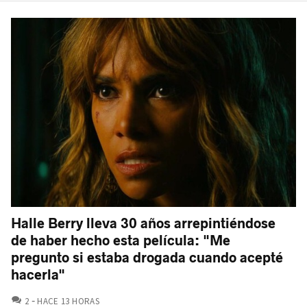
Halle Berry lleva 30 años arrepintiéndose
de haber hecho esta película: "Me
pregunto si estaba drogada cuando acepté
hacerla"
COMENTARIOS
2
HACE 13 HORAS