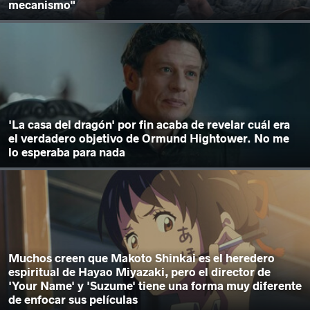
mecanismo"
'La casa del dragón' por fin acaba de revelar cuál era
el verdadero objetivo de Ormund Hightower. No me
lo esperaba para nada
Muchos creen que Makoto Shinkai es el heredero
espiritual de Hayao Miyazaki, pero el director de
'Your Name' y 'Suzume' tiene una forma muy diferente
de enfocar sus películas