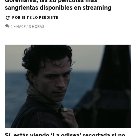
sangrientas disponibles en streaming
POR SI TE LO PERDISTE
COMENTARIOS
1
HACE 13 HORAS
Sí, estás viendo ‘La odisea’ recortada si no