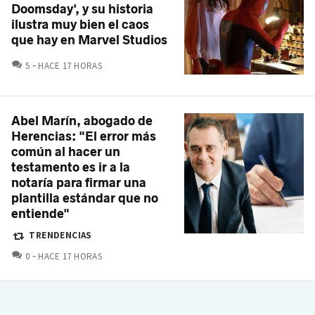
Doomsday', y su historia
ilustra muy bien el caos
que hay en Marvel Studios
COMENTARIOS
5
HACE 17 HORAS
Abel Marín, abogado de
Herencias: "El error más
común al hacer un
testamento es ir a la
notaría para firmar una
plantilla estándar que no
entiende"
TRENDENCIAS
COMENTARIOS
0
HACE 17 HORAS