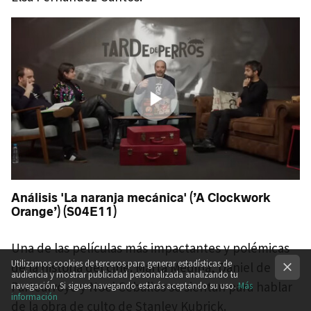
Análisis
'La naranja mecánica' (’A Clockwork
Orange’) (S04E11)
Una de las películas más impactantes y polémicas
Utilizamos cookies de terceros para generar estadísticas de
de la historia del cine. Marta Medina, Daniel de
audiencia y mostrar publicidad personalizada analizando tu
Partearroyo y Noel Ceballos se sientan para hablar
navegación. Si sigues navegando estarás aceptando su uso.
Más
información
de la obra de culto de Stanley Kubrick.