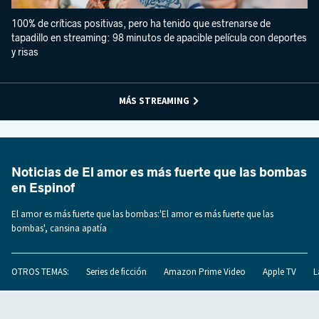
100% de críticas positivas, pero ha tenido que estrenarse de
tapadillo en streaming: 98 minutos de apacible película con deportes
y risas
MÁS STREAMING
Noticias de El amor es más fuerte que las bombas
en Espinof
El amor es más fuerte que las bombas:'El amor es más fuerte que las
bombas', cansina apatía
OTROS TEMAS:
Series de ficción
Amazon Prime Video
Apple TV
L