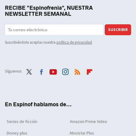
RECIBE "Espinofrenia", NUESTRA
NEWSLETTER SEMANAL
SUSCRIBIR
Suscribiéndote aceptas nuestra
política de privacidad
Síguenos
Twit
Face
Yout
Inst
RSS
Flip
ter
boo
ube
agra
boar
k
m
d
En Espinof hablamos de...
Series de ficción
Amazon Prime Video
Disney plus
Movistar Plus