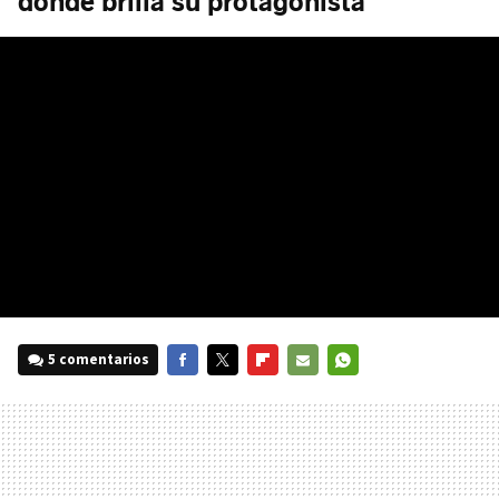
donde brilla su protagonista
5 comentarios
FACEBOOK
TWITTER
FLIPBOARD
E-
WHATSAPP
MAIL