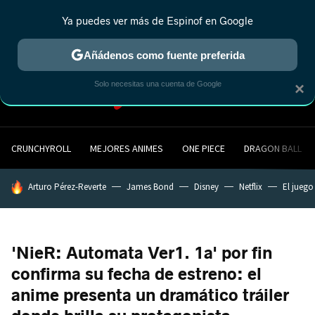
Ya puedes ver más de Espinof en Google
MENÚ
NUEVO
Añádenos como fuente preferida
Solo necesitas una cuenta de Google
×
CRUNCHYROLL
MEJORES ANIMES
ONE PIECE
DRAGON BALL
HOY SE HABLA DE
Arturo Pérez-Reverte
James Bond
Disney
Netflix
El juego
'NieR: Automata Ver1. 1a' por fin
confirma su fecha de estreno: el
anime presenta un dramático tráiler