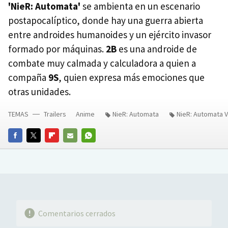
'NieR: Automata'
se ambienta en un escenario
postapocalíptico, donde hay una guerra abierta
entre androides humanoides y un ejército invasor
formado por máquinas.
2B
es una androide de
combate muy calmada y calculadora a quien a
compaña
9S
, quien expresa más emociones que
otras unidades.
TEMAS
Trailers
Anime
NieR: Automata
NieR: Automata V
FACEBOOK
TWITTER
FLIPBOARD
E-
WHATSAPP
MAIL
Comentarios cerrados