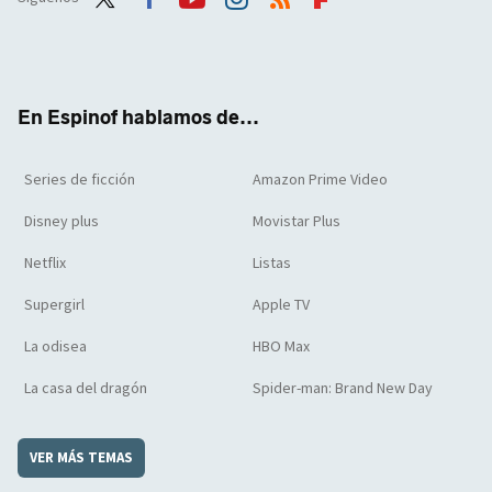
Twit
Face
Yout
Inst
RSS
Flip
ter
boo
ube
agra
boar
k
m
d
En Espinof hablamos de...
Series de ficción
Amazon Prime Video
Disney plus
Movistar Plus
Netflix
Listas
Supergirl
Apple TV
La odisea
HBO Max
La casa del dragón
Spider-man: Brand New Day
VER MÁS TEMAS