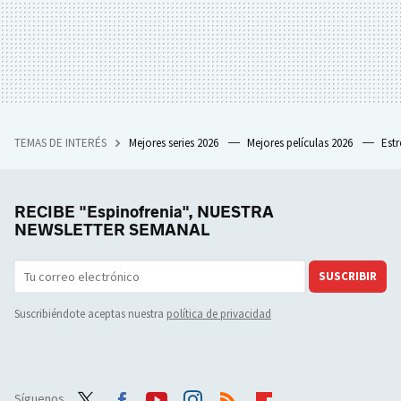
TEMAS DE INTERÉS
Mejores series 2026
Mejores películas 2026
Est
RECIBE "Espinofrenia", NUESTRA
NEWSLETTER SEMANAL
SUSCRIBIR
Suscribiéndote aceptas nuestra
política de privacidad
Síguenos