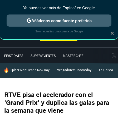
Ya puedes ver más de Espinof en Google
MENÚ
NUEVO
Añádenos como fuente preferida
Solo necesitas una cuenta de Google
×
FIRST DATES
SUPERVIVIENTES
MASTERCHEF
HOY SE HABLA DE
Spider-Man: Brand New Day
Vengadores: Doomsday
La Odisea
RTVE pisa el acelerador con el
'Grand Prix' y duplica las galas para
la semana que viene