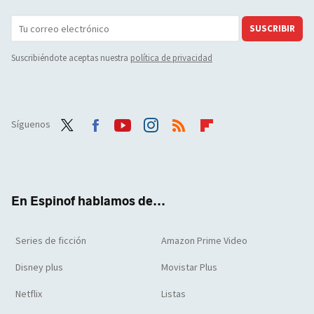
SUSCRIBIR
Suscribiéndote aceptas nuestra
política de privacidad
Síguenos
Twit
Face
Yout
Inst
RSS
Flip
ter
boo
ube
agra
boar
k
m
d
En Espinof hablamos de...
Series de ficción
Amazon Prime Video
Disney plus
Movistar Plus
Netflix
Listas