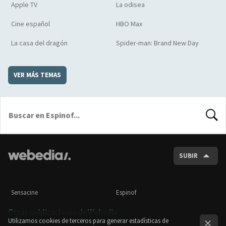
Apple TV
La odisea
Cine español
HBO Max
La casa del dragón
Spider-man: Brand New Day
VER MÁS TEMAS
BUSCA
SUBIR
Sensacine
Espinof
Otras publicaciones de Webedia
Utilizamos cookies de terceros para generar estadísticas de