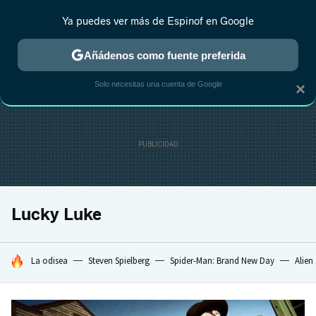
Ya puedes ver más de Espinof en Google
CRÍTICA
ESTRENOS
REALITY
ANIME
RANKINGS CINE
RA
Añádenos como fuente preferida
Solo necesitas una cuenta de Google
×
Lucky Luke
HOY SE HABLA DE
La odisea
Steven Spielberg
Spider-Man: Brand New Day
Alien