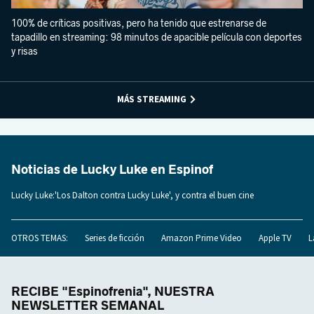
100% de críticas positivas, pero ha tenido que estrenarse de
tapadillo en streaming: 98 minutos de apacible película con deportes
y risas
MÁS STREAMING
Noticias de Lucky Luke en Espinof
Lucky Luke:'Los Dalton contra Lucky Luke', y contra el buen cine
OTROS TEMAS:
Series de ficción
Amazon Prime Video
Apple TV
L
RECIBE "Espinofrenia", NUESTRA
NEWSLETTER SEMANAL