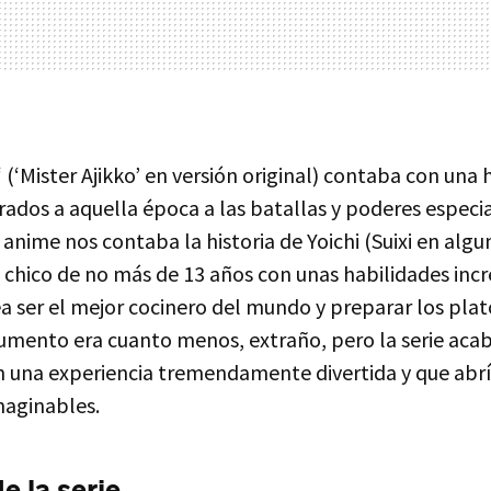
‘ (‘Mister Ajikko’ en versión original) contaba con una h
ados a aquella época a las batallas y poderes especi
anime nos contaba la historia de Yoichi (Suixi en algu
 chico de no más de 13 años con unas habilidades incr
ea ser el mejor cocinero del mundo y preparar los pla
rgumento era cuanto menos, extraño, pero la serie aca
n una experiencia tremendamente divertida y que abrí
maginables.
e la serie