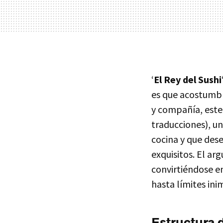
‘
El Rey del Sushi
es que acostumbr
y compañía, este 
traducciones), un
cocina y que des
exquisitos. El a
convirtiéndose e
hasta límites ini
Estructura d