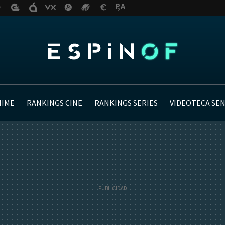
NIME
RANKINGS CINE
RANKINGS SERIES
VIDEOTECA SE