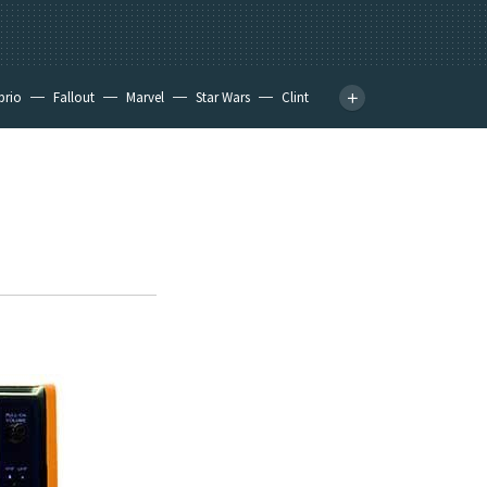
prio
Fallout
Marvel
Star Wars
Clint