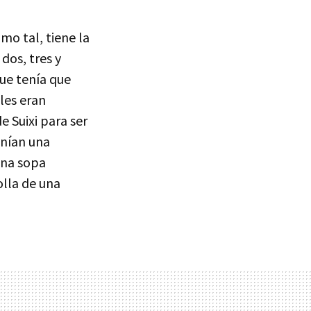
mo tal, tiene la
dos, tres y
que tenía que
les eran
 Suixi para ser
enían una
una sopa
olla de una