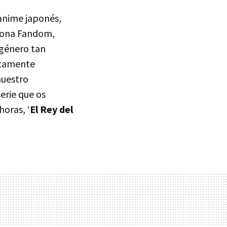
 anime japonés,
Zona Fandom,
 género tan
etamente
nuestro
erie que os
horas, ‘
El Rey del