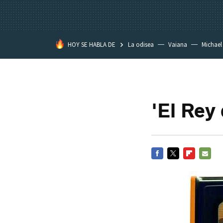
HOY SE HABLA DE
La odisea
Vaiana
Michael
Eastwood
'El Rey
FACEBOOK
TWITTER
FLIPBOARD
E-
MAIL