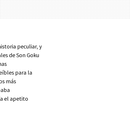
istoria peculiar, y
ales de Son Goku
nas
eíbles para la
tos más
baba
a el apetito