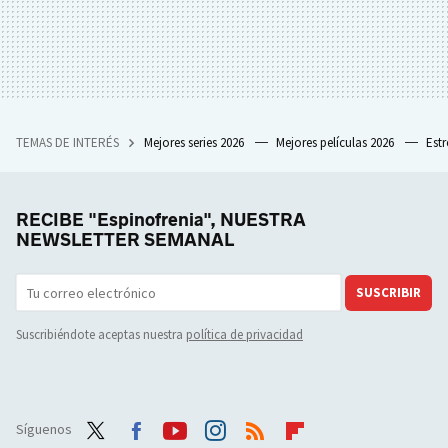
TEMAS DE INTERÉS
Mejores series 2026
Mejores películas 2026
Est
RECIBE "Espinofrenia", NUESTRA
NEWSLETTER SEMANAL
SUSCRIBIR
Suscribiéndote aceptas nuestra
política de privacidad
Síguenos