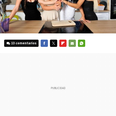
13 comentarios
FACEBOOK
TWITTER
FLIPBOARD
E-
WHATSAPP
MAIL