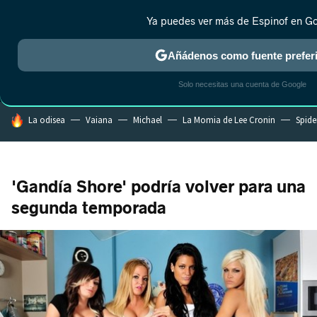
Ya puedes ver más de Espinof en G
MENÚ
NUEVO
Añádenos como fuente prefer
CRÍTICA
ESTRENOS
REALITY
ANIME
RANKINGS CINE
RA
Solo necesitas una cuenta de Google
HOY SE HABLA DE
La odisea
Vaiana
Michael
La Momia de Lee Cronin
Spide
'Gandía Shore' podría volver para una
segunda temporada