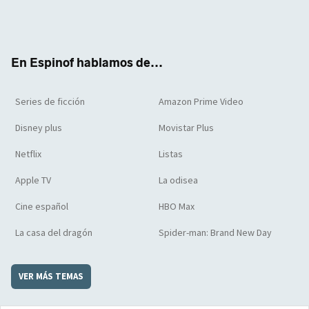
Twit
Face
Yout
Inst
RSS
Flip
ter
boo
ube
agra
boar
k
m
d
En Espinof hablamos de...
Series de ficción
Amazon Prime Video
Disney plus
Movistar Plus
Netflix
Listas
Apple TV
La odisea
Cine español
HBO Max
La casa del dragón
Spider-man: Brand New Day
VER MÁS TEMAS