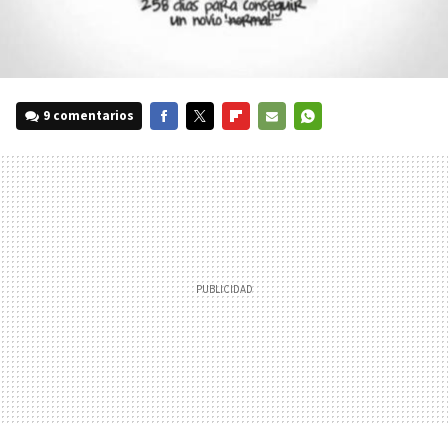
9 comentarios
FACEBOOK
TWITTER
FLIPBOARD
E-
WHATSAPP
MAIL