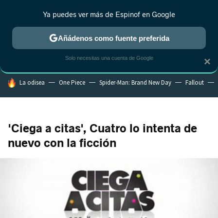
Ya puedes ver más de Espinof en Google
CRÍTICA
ESTRENOS
REALITY
ANIME
RANKINGS CINE
RA
Añádenos como fuente preferida
Solo necesitas una cuenta de Google
×
HOY SE HABLA DE
La odisea
One Piece
Spider-Man: Brand New Day
Fallout
'Ciega a citas', Cuatro lo intenta de
nuevo con la ficción