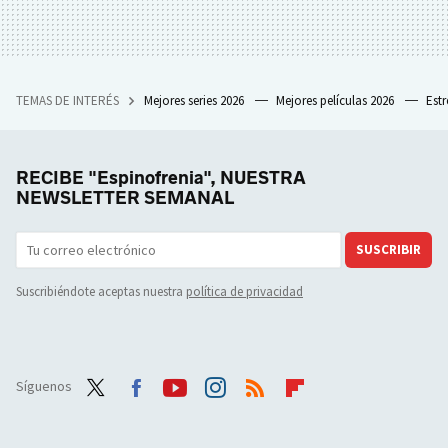
TEMAS DE INTERÉS
Mejores series 2026
Mejores películas 2026
Est
RECIBE "Espinofrenia", NUESTRA
NEWSLETTER SEMANAL
SUSCRIBIR
Suscribiéndote aceptas nuestra
política de privacidad
Síguenos
Twit
Face
Yout
Inst
RSS
Flip