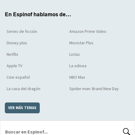
ter
boo
ube
agra
boar
k
m
d
En Espinof hablamos de...
Series de ficción
Amazon Prime Video
Disney plus
Movistar Plus
Netflix
Listas
Apple TV
La odisea
Cine español
HBO Max
La casa del dragón
Spider-man: Brand New Day
VER MÁS TEMAS