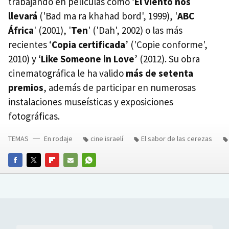
trabajando en películas como ‘
El viento nos
llevará
('Bad ma ra khahad bord', 1999), '
ABC
África
' (2001), '
Ten
' ('Dah', 2002) o las más
recientes ‘
Copia certificada
’ ('Copie conforme',
2010) y ‘
Like Someone in Love
’ (2012). Su obra
cinematográfica le ha valido
más de setenta
premios
, además de participar en numerosas
instalaciones museísticas y exposiciones
fotográficas.
TEMAS
En rodaje
cine israelí
El sabor de las cerezas
FACEBOOK
TWITTER
FLIPBOARD
E-
WHATSAPP
MAIL