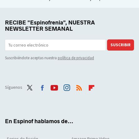
RECIBE "Espinofrenia", NUESTRA
NEWSLETTER SEMANAL
SUSCRIBIR
Suscribiéndote aceptas nuestra
política de privacidad
Síguenos
Twit
Face
Yout
Inst
RSS
Flip
ter
boo
ube
agra
boar
k
m
d
En Espinof hablamos de...
Series de ficción
Amazon Prime Video