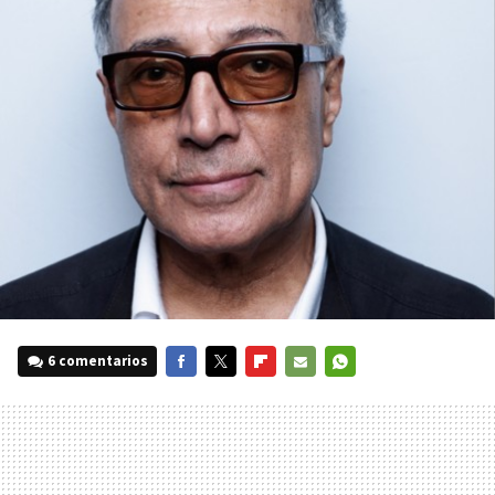
6 comentarios
FACEBOOK
TWITTER
FLIPBOARD
E-
WHATSAPP
MAIL