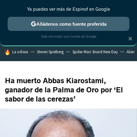
Ya puedes ver más de Espinof en Google
MENÚ
NUEVO
Añádenos como fuente preferida
CRÍTICA
ESTRENOS
REALITY
ANIME
RANKINGS CINE
RA
Solo necesitas una cuenta de Google
×
HOY SE HABLA DE
La odisea
Steven Spielberg
Spider-Man: Brand New Day
Alien
Ha muerto Abbas Kiarostami,
ganador de la Palma de Oro por ‘El
sabor de las cerezas’