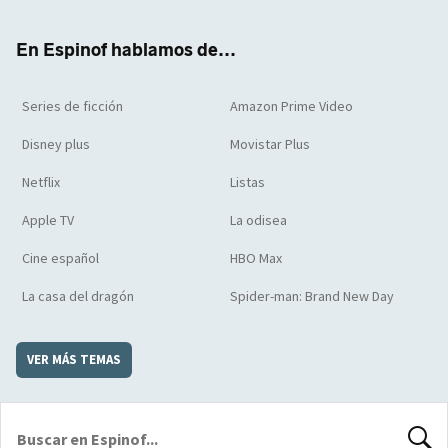
ter
boo
ube
agra
boar
k
m
d
En Espinof hablamos de...
Series de ficción
Amazon Prime Video
Disney plus
Movistar Plus
Netflix
Listas
Apple TV
La odisea
Cine español
HBO Max
La casa del dragón
Spider-man: Brand New Day
VER MÁS TEMAS