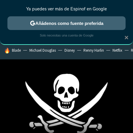
Ya puedes ver más de Espinof en Google
CRÍTICA
ESTRENOS
REALITY
ANIME
RANKINGS CINE
RA
Añádenos como fuente preferida
Solo necesitas una cuenta de Google
×
HOY SE HABLA DE
Blade
Michael Douglas
Disney
Renny Harlin
Netflix
R