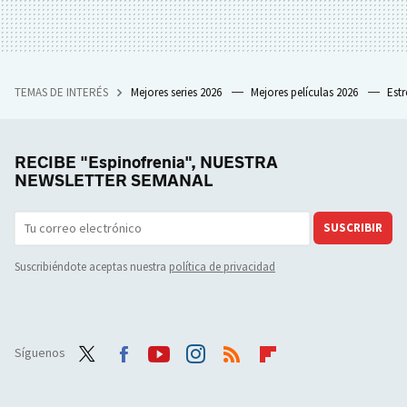
TEMAS DE INTERÉS
Mejores series 2026
Mejores películas 2026
Est
RECIBE "Espinofrenia", NUESTRA
NEWSLETTER SEMANAL
SUSCRIBIR
Suscribiéndote aceptas nuestra
política de privacidad
Síguenos
Twit
Face
Yout
Inst
RSS
Flip