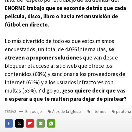
ENORME trabajo que se esconde detrás que cada
película, disco, libro o hasta retransmisión de
fútbol en directo
.
Lo más divertido de todo es que estos mismos
encuestados, un total de 4.036 internautas,
se
atreven a proponer soluciones
que van desde
bloquear el acceso al sitio web que ofrece los
contenidos (68%) y sancionar a los proveedores de
Internet (61%) y a los usuarios infractores con
multas (53%). Y digo yo,
¿eso quiere decir que vas
a esperar a que te multen para dejar de piratear?
TEMAS
En rodaje
Álex de la Iglesia
Internet
piratería
FACEBOOK
TWITTER
FLIPBOARD
E-
WHATSAPP