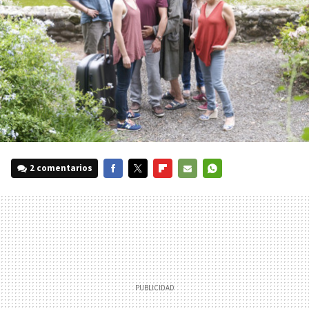
2 comentarios
FACEBOOK
TWITTER
FLIPBOARD
E-
WHATSAPP
MAIL