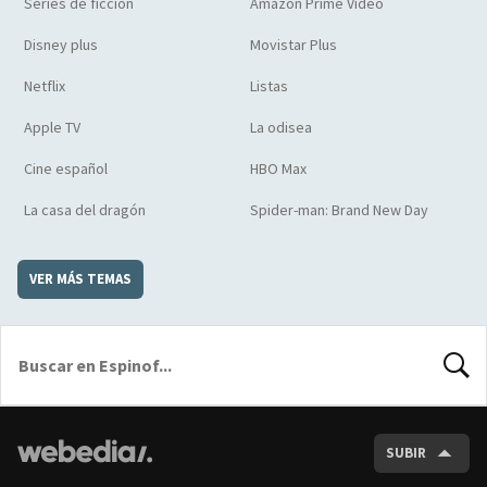
Series de ficción
Amazon Prime Video
Disney plus
Movistar Plus
Netflix
Listas
Apple TV
La odisea
Cine español
HBO Max
La casa del dragón
Spider-man: Brand New Day
VER MÁS TEMAS
BUSCA
SUBIR