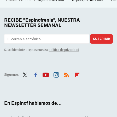
RECIBE "Espinofrenia", NUESTRA
NEWSLETTER SEMANAL
SUSCRIBIR
Suscribiéndote aceptas nuestra
política de privacidad
Síguenos
Twit
Face
Yout
Inst
RSS
Flip
ter
boo
ube
agra
boar
k
m
d
En Espinof hablamos de...