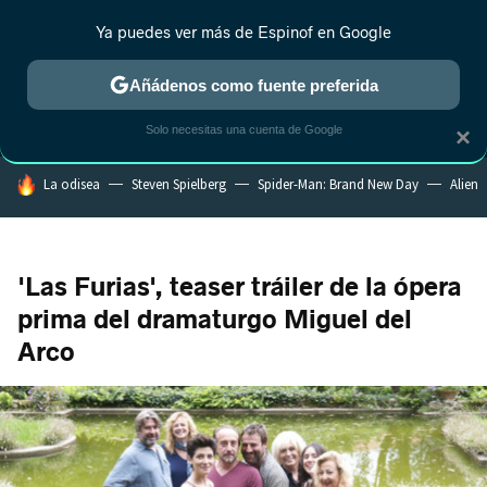
Ya puedes ver más de Espinof en Google
MENÚ
NUEVO
Añádenos como fuente preferida
CRÍTICA
ESTRENOS
REALITY
ANIME
RANKINGS CINE
RA
Solo necesitas una cuenta de Google
×
HOY SE HABLA DE
La odisea
Steven Spielberg
Spider-Man: Brand New Day
Alien
'Las Furias', teaser tráiler de la ópera
prima del dramaturgo Miguel del
Arco