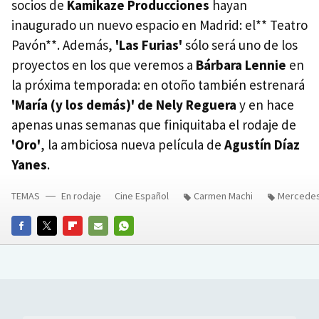
socios de
Kamikaze Producciones
hayan
inaugurado un nuevo espacio en Madrid: el** Teatro
Pavón**. Además,
'Las Furias'
sólo será uno de los
proyectos en los que veremos a
Bárbara Lennie
en
la próxima temporada: en otoño también estrenará
'María (y los demás)' de Nely Reguera
y en hace
apenas unas semanas que finiquitaba el rodaje de
'Oro'
, la ambiciosa nueva película de
Agustín Díaz
Yanes
.
TEMAS
En rodaje
Cine Español
Carmen Machi
Mercedes
FACEBOOK
TWITTER
FLIPBOARD
E-
WHATSAPP
MAIL