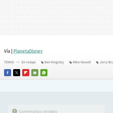
Vía |
PlanetaDisney
TEMAS
En rodaje
Ben Kingsley
Mike Newell
Jerry Br
FACEBOOK
TWITTER
FLIPBOARD
E-
WHATSAPP
MAIL
Comentarios cerrados