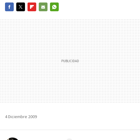
FACEBOOK
TWITTER
FLIPBOARD
E-
WHATSAPP
MAIL
4 Diciembre 2009