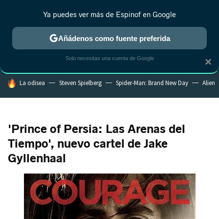
Ya puedes ver más de Espinof en Google
MENÚ
NUEVO
Añádenos como fuente preferida
CRÍTICA
ESTRENOS
REALITY
ANIME
RANKINGS CINE
RA
Solo necesitas una cuenta de Google
×
HOY SE HABLA DE
La odisea
Steven Spielberg
Spider-Man: Brand New Day
Alien
'Prince of Persia: Las Arenas del
Tiempo', nuevo cartel de Jake
Gyllenhaal