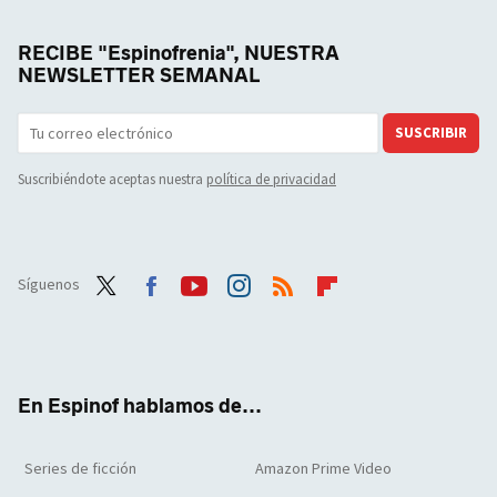
RECIBE "Espinofrenia", NUESTRA
NEWSLETTER SEMANAL
SUSCRIBIR
Suscribiéndote aceptas nuestra
política de privacidad
Síguenos
Twit
Face
Yout
Inst
RSS
Flip
ter
boo
ube
agra
boar
k
m
d
En Espinof hablamos de...
Series de ficción
Amazon Prime Video