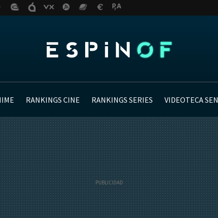
NIME
RANKINGS CINE
RANKINGS SERIES
VIDEOTECA SE