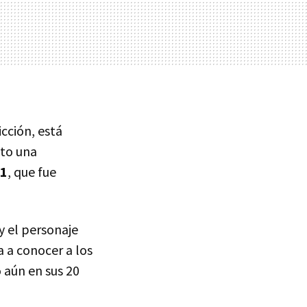
cción, está
sto una
01
, que fue
y el personaje
 a conocer a los
o aún en sus 20