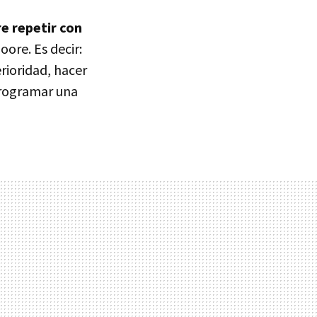
re repetir con
ore. Es decir:
rioridad, hacer
 programar una