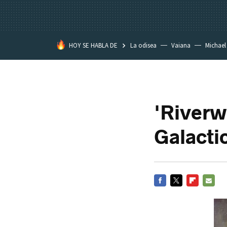
HOY SE HABLA DE
La odisea
Vaiana
Michael
Eastwood
'Riverw
Galacti
FACEBOOK
TWITTER
FLIPBOARD
E-
MAIL