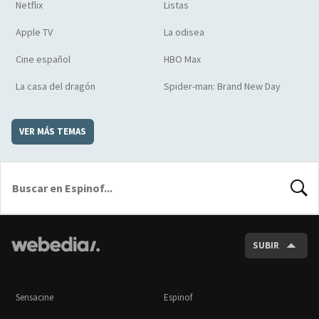
Netflix
Listas
Apple TV
La odisea
Cine español
HBO Max
La casa del dragón
Spider-man: Brand New Day
VER MÁS TEMAS
BUSCA
SUBIR
Sensacine
Espinof