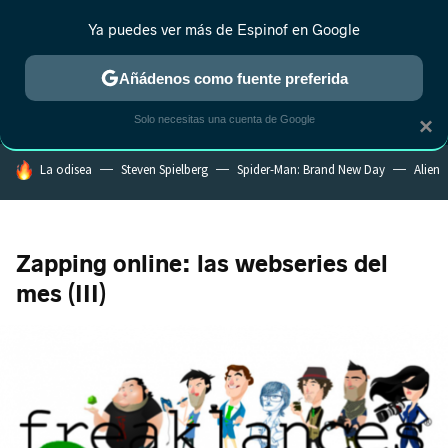
Ya puedes ver más de Espinof en Google
MENÚ
NUEVO
Añádenos como fuente preferida
CRÍTICA
ESTRENOS
REALITY
ANIME
RANKINGS CINE
RA
Solo necesitas una cuenta de Google
×
HOY SE HABLA DE
La odisea
Steven Spielberg
Spider-Man: Brand New Day
Alien
Zapping online: las webseries del
mes (III)