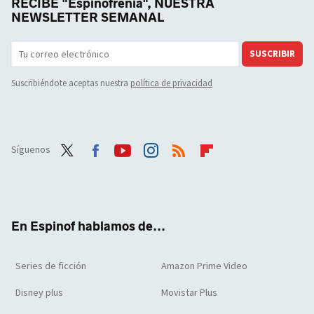
RECIBE "Espinofrenia", NUESTRA
NEWSLETTER SEMANAL
SUSCRIBIR
Suscribiéndote aceptas nuestra
política de privacidad
Síguenos
Twit
Face
Yout
Inst
RSS
Flip
ter
boo
ube
agra
boar
k
m
d
En Espinof hablamos de...
Series de ficción
Amazon Prime Video
Disney plus
Movistar Plus