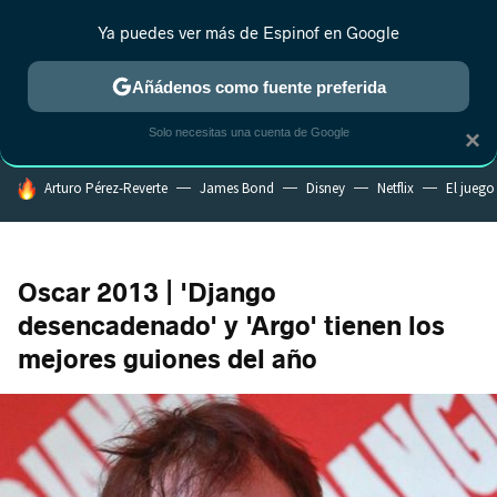
Ya puedes ver más de Espinof en Google
CRÍTICA
ESTRENOS
REALITY
ANIME
RANKINGS CINE
RA
Añádenos como fuente preferida
Solo necesitas una cuenta de Google
×
HOY SE HABLA DE
Arturo Pérez-Reverte
James Bond
Disney
Netflix
El juego
Oscar 2013 | 'Django
desencadenado' y 'Argo' tienen los
mejores guiones del año