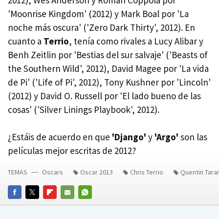
'Moonrise Kingdom' (2012) y Mark Boal por 'La
noche más oscura' ('Zero Dark Thirty', 2012). En
cuanto a
Terrio
, tenía como rivales a Lucy Alibar y
Benh Zeitlin por 'Bestias del sur salvaje' ('Beasts of
the Southern Wild', 2012), David Magee por 'La vida
de Pi' ('Life of Pi', 2012), Tony Kushner por 'Lincoln'
(2012) y David O. Russell por 'El lado bueno de las
cosas' ('Silver Linings Playbook', 2012).
¿Estáis de acuerdo en que
'Django'
y
'Argo'
son las
películas mejor escritas de 2012?
TEMAS
Oscars
Oscar 2013
Chris Terrio
Quentin Tara
FACEBOOK
TWITTER
FLIPBOARD
E-
WHATSAPP