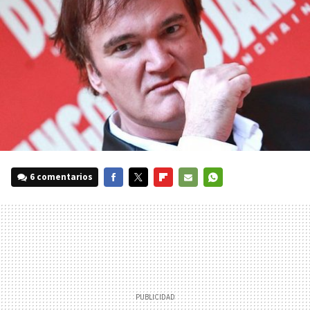
6 comentarios
FACEBOOK
TWITTER
FLIPBOARD
E-
WHATSAPP
MAIL