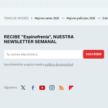
TEMAS DE INTERÉS
Mejores series 2026
Mejores películas 2026
Est
RECIBE "Espinofrenia", NUESTRA
NEWSLETTER SEMANAL
SUSCRIBIR
Suscribiéndote aceptas nuestra
política de privacidad
Síguenos
Twit
Face
Yout
Inst
RSS
Flip
ter
boo
ube
agra
boar