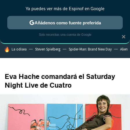
Ya puedes ver más de Espinof en Google
MENÚ
NUEVO
Añádenos como fuente preferida
CRÍTICA
ESTRENOS
REALITY
ANIME
RANKINGS CINE
RA
Solo necesitas una cuenta de Google
×
HOY SE HABLA DE
La odisea
Steven Spielberg
Spider-Man: Brand New Day
Alien
Eva Hache comandará el Saturday
Night Live de Cuatro