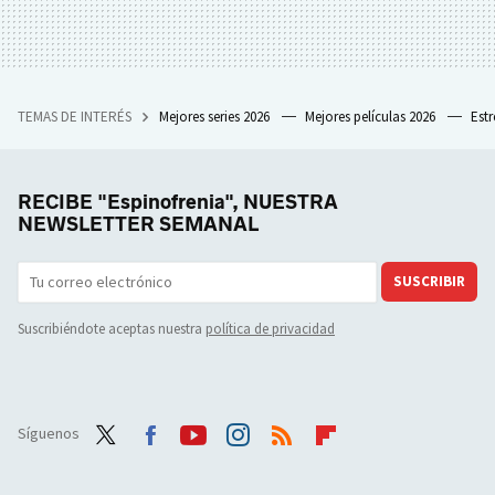
TEMAS DE INTERÉS
Mejores series 2026
Mejores películas 2026
Est
RECIBE "Espinofrenia", NUESTRA
NEWSLETTER SEMANAL
SUSCRIBIR
Suscribiéndote aceptas nuestra
política de privacidad
Síguenos
Twit
Face
Yout
Inst
RSS
Flip