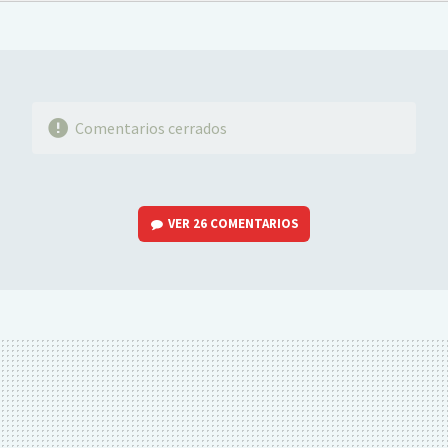
FACEBOOK
TWITTER
FLIPBOARD
E-
WHATSAPP
MAIL
Comentarios cerrados
VER
26 COMENTARIOS