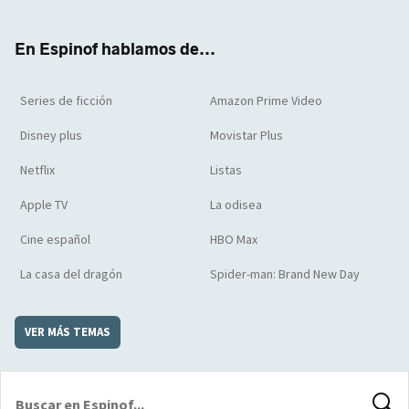
ter
boo
ube
agra
boar
k
m
d
En Espinof hablamos de...
Series de ficción
Amazon Prime Video
Disney plus
Movistar Plus
Netflix
Listas
Apple TV
La odisea
Cine español
HBO Max
La casa del dragón
Spider-man: Brand New Day
VER MÁS TEMAS