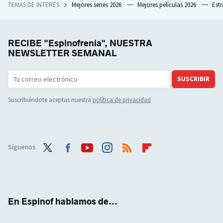
TEMAS DE INTERÉS
Mejores series 2026
Mejores películas 2026
Est
RECIBE "Espinofrenia", NUESTRA
NEWSLETTER SEMANAL
SUSCRIBIR
Suscribiéndote aceptas nuestra
política de privacidad
Síguenos
Twit
Face
Yout
Inst
RSS
Flip
ter
boo
ube
agra
boar
k
m
d
En Espinof hablamos de...