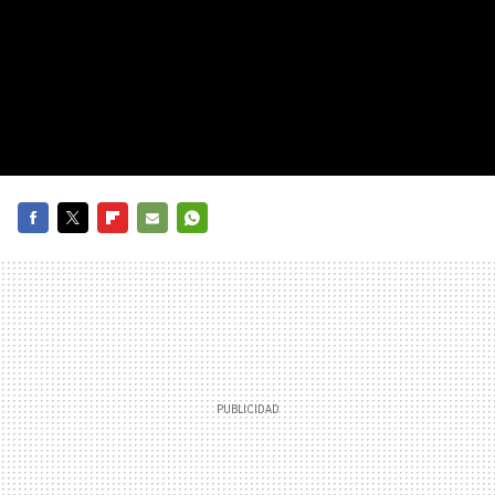
FACEBOOK
TWITTER
FLIPBOARD
E-
WHATSAPP
MAIL