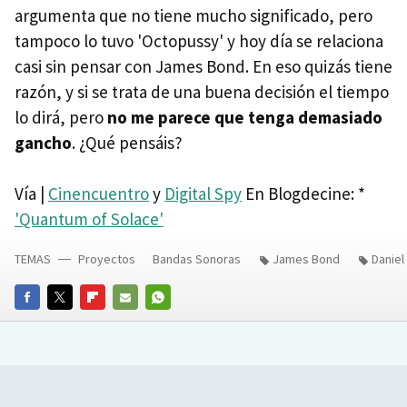
argumenta que no tiene mucho significado, pero
tampoco lo tuvo 'Octopussy' y hoy día se relaciona
casi sin pensar con James Bond. En eso quizás tiene
razón, y si se trata de una buena decisión el tiempo
lo dirá, pero
no me parece que tenga demasiado
gancho
. ¿Qué pensáis?
Vía |
Cinencuentro
y
Digital Spy
En Blogdecine: *
'Quantum of Solace'
TEMAS
Proyectos
Bandas Sonoras
James Bond
Daniel
FACEBOOK
TWITTER
FLIPBOARD
E-
WHATSAPP
MAIL