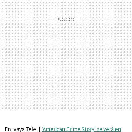
En ¡Vaya Tele! |
'American Crime Story' se verá en