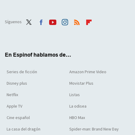
Síguenos
Twit
Face
Yout
Inst
RSS
Flip
ter
boo
ube
agra
boar
k
m
d
En Espinof hablamos de...
Series de ficción
Amazon Prime Video
Disney plus
Movistar Plus
Netflix
Listas
Apple TV
La odisea
Cine español
HBO Max
La casa del dragón
Spider-man: Brand New Day