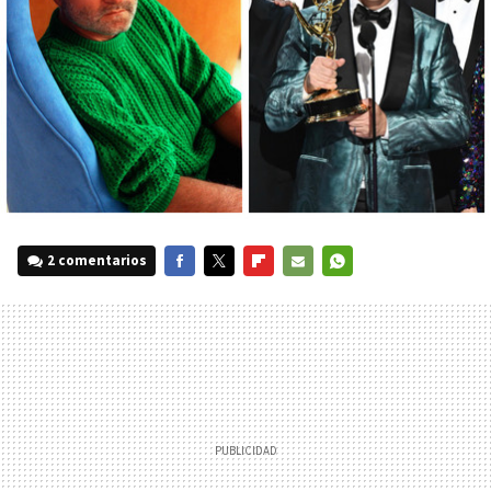
2 comentarios
FACEBOOK
TWITTER
FLIPBOARD
E-
WHATSAPP
MAIL