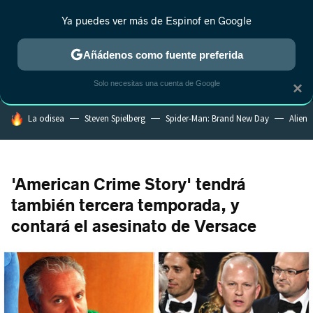
Ya puedes ver más de Espinof en Google
MENÚ
NUEVO
Añádenos como fuente preferida
CRÍTICA
ESTRENOS
REALITY
ANIME
RANKINGS CINE
RA
Solo necesitas una cuenta de Google
×
HOY SE HABLA DE
La odisea
Steven Spielberg
Spider-Man: Brand New Day
Alien
'American Crime Story' tendrá
también tercera temporada, y
contará el asesinato de Versace