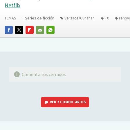
Netflix
TEMAS
Series de ficción
Versace/Cunanan
FX
renov
FACEBOOK
TWITTER
FLIPBOARD
E-
WHATSAPP
MAIL
Comentarios cerrados
VER
2 COMENTARIOS