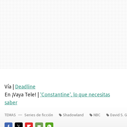
Vía |
Deadline
En ¡Vaya Tele! |
'Constantine', lo que necesitas
saber
TEMAS
Series de ficción
Shadowland
NBC
David S. 