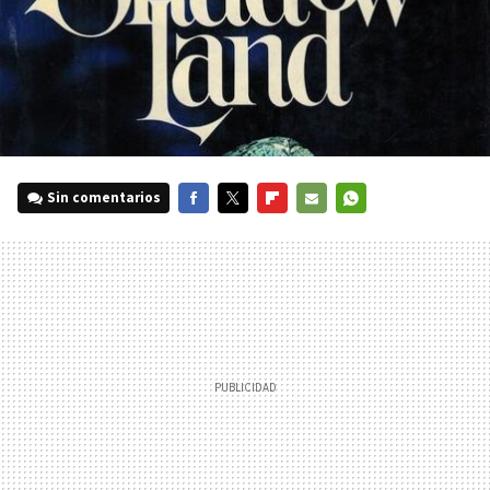
Sin comentarios
FACEBOOK
TWITTER
FLIPBOARD
E-
WHATSAPP
MAIL