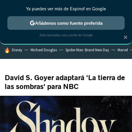
Ya puedes ver más de Espinof en Google
MENÚ
NUEVO
Añádenos como fuente preferida
CRÍTICA
ESTRENOS
REALITY
ANIME
RANKINGS CINE
RA
Solo necesitas una cuenta de Google
×
HOY SE HABLA DE
Disney
Michael Douglas
Spider-Man: Brand New Day
Marvel
David S. Goyer adaptará 'La tierra de
las sombras' para NBC