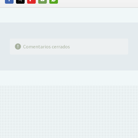
FACEBOOK
TWITTER
FLIPBOARD
E-
WHATSAPP
MAIL
Comentarios cerrados