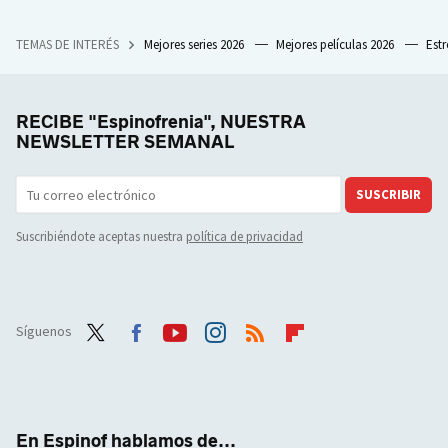
TEMAS DE INTERÉS
Mejores series 2026
Mejores películas 2026
Est
RECIBE "Espinofrenia", NUESTRA
NEWSLETTER SEMANAL
SUSCRIBIR
Suscribiéndote aceptas nuestra
política de privacidad
Síguenos
Twit
Face
Yout
Inst
RSS
Flip
ter
boo
ube
agra
boar
k
m
d
En Espinof hablamos de...