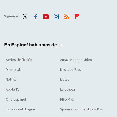
Síguenos
Twit
Face
Yout
Inst
RSS
Flip
ter
boo
ube
agra
boar
k
m
d
En Espinof hablamos de...
Series de ficción
Amazon Prime Video
Disney plus
Movistar Plus
Netflix
Listas
Apple TV
La odisea
Cine español
HBO Max
La casa del dragón
Spider-man: Brand New Day