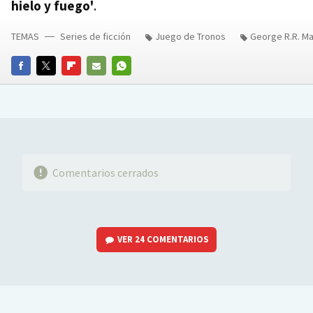
hielo y fuego'
.
TEMAS
Series de ficción
Juego de Tronos
George R.R. Ma
FACEBOOK
TWITTER
FLIPBOARD
E-
WHATSAPP
MAIL
Comentarios cerrados
VER
24 COMENTARIOS