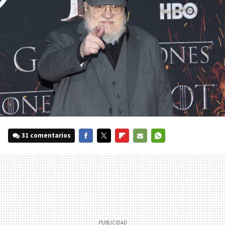
31 comentarios
FACEBOOK
TWITTER
FLIPBOARD
E-
WHATSAPP
MAIL