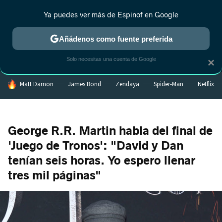
Ya puedes ver más de Espinof en Google
MENÚ
NUEVO
Añádenos como fuente preferida
CRÍTICA
ESTRENOS
REALITY
ANIME
RANKINGS CINE
RA
Solo necesitas una cuenta de Google
×
HOY SE HABLA DE
Matt Damon
James Bond
Zendaya
Spider-Man
Netflix
George R.R. Martin habla del final de
'Juego de Tronos': "David y Dan
tenían seis horas. Yo espero llenar
tres mil páginas"