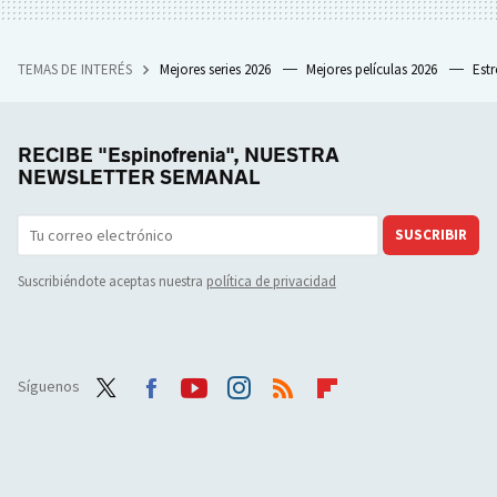
TEMAS DE INTERÉS
Mejores series 2026
Mejores películas 2026
Est
RECIBE "Espinofrenia", NUESTRA
NEWSLETTER SEMANAL
SUSCRIBIR
Suscribiéndote aceptas nuestra
política de privacidad
Síguenos
Twit
Face
Yout
Inst
RSS
Flip
ter
boo
ube
agra
boar
k
m
d