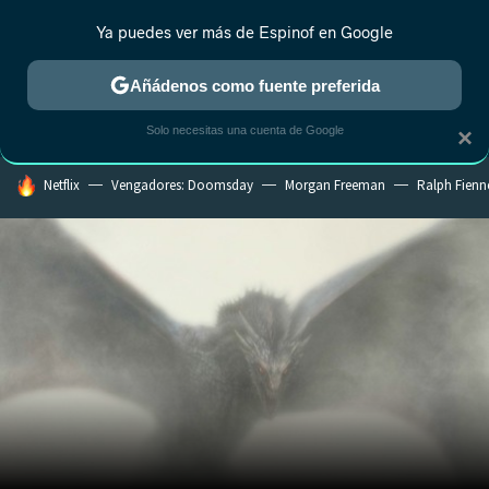
Ya puedes ver más de Espinof en Google
CRÍTICA
ESTRENOS
REALITY
ANIME
RANKINGS CINE
RA
Añádenos como fuente preferida
Solo necesitas una cuenta de Google
×
HOY SE HABLA DE
Netflix
Vengadores: Doomsday
Morgan Freeman
Ralph Fienn