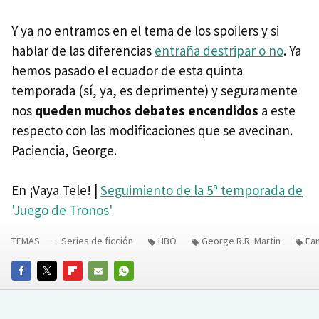
Y ya no entramos en el tema de los spoilers y si
hablar de las diferencias
entraña destripar o no
. Ya
hemos pasado el ecuador de esta quinta
temporada (sí, ya, es deprimente) y seguramente
nos
queden muchos debates encendidos
a este
respecto con las modificaciones que se avecinan.
Paciencia, George.
En ¡Vaya Tele! |
Seguimiento de la 5ª temporada de
'Juego de Tronos'
TEMAS
Series de ficción
HBO
George R.R. Martin
Fa
FACEBOOK
TWITTER
FLIPBOARD
E-
WHATSAPP
MAIL