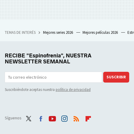
TEMAS DE INTERÉS
Mejores series 2026
Mejores películas 2026
Est
RECIBE "Espinofrenia", NUESTRA
NEWSLETTER SEMANAL
SUSCRIBIR
Suscribiéndote aceptas nuestra
política de privacidad
Síguenos
Twit
Face
Yout
Inst
RSS
Flip