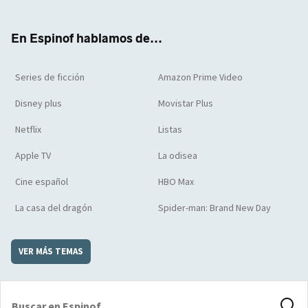
ter
boo
ube
agra
boar
k
m
d
En Espinof hablamos de...
Series de ficción
Amazon Prime Video
Disney plus
Movistar Plus
Netflix
Listas
Apple TV
La odisea
Cine español
HBO Max
La casa del dragón
Spider-man: Brand New Day
VER MÁS TEMAS