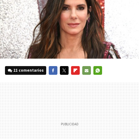
21 comentarios
FACEBOOK
TWITTER
FLIPBOARD
E-
WHATSAPP
MAIL