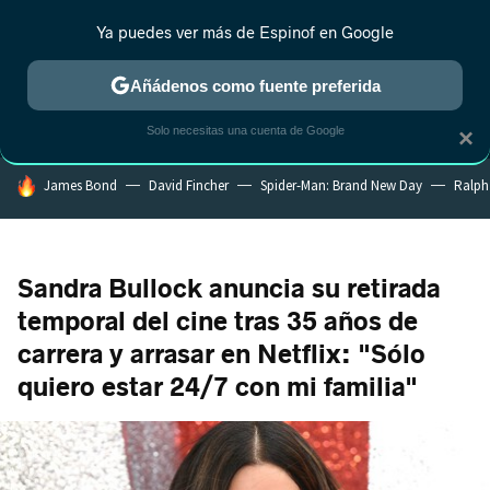
Ya puedes ver más de Espinof en Google
MENÚ
NUEVO
Añádenos como fuente preferida
CRÍTICA
ESTRENOS
REALITY
ANIME
RANKINGS CINE
RA
Solo necesitas una cuenta de Google
×
HOY SE HABLA DE
James Bond
David Fincher
Spider-Man: Brand New Day
Ralph
Sandra Bullock anuncia su retirada
temporal del cine tras 35 años de
carrera y arrasar en Netflix: "Sólo
quiero estar 24/7 con mi familia"