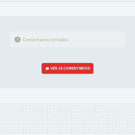
FACEBOOK
TWITTER
FLIPBOARD
E-
WHATSAPP
MAIL
Comentarios cerrados
VER
18 COMENTARIOS