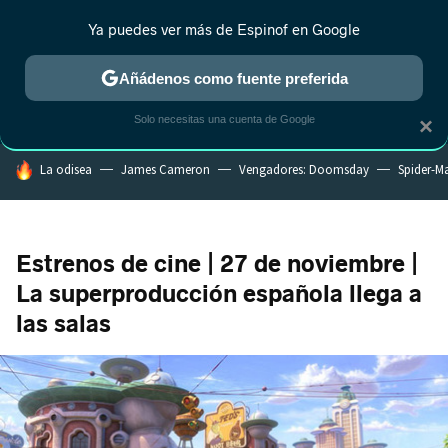
Ya puedes ver más de Espinof en Google
CRÍTICA
ESTRENOS
REALITY
ANIME
RANKINGS CINE
RA
Añádenos como fuente preferida
Solo necesitas una cuenta de Google
×
HOY SE HABLA DE
La odisea
James Cameron
Vengadores: Doomsday
Spider-M
Estrenos de cine | 27 de noviembre |
La superproducción española llega a
las salas