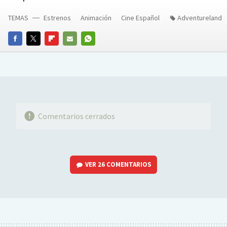
TEMAS
Estrenos
Animación
Cine Español
Adventureland
FACEBOOK
TWITTER
FLIPBOARD
E-
WHATSAPP
MAIL
Comentarios cerrados
VER
26 COMENTARIOS