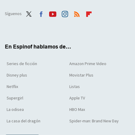
Síguenos
Twit
Face
Yout
Inst
RSS
Flip
ter
boo
ube
agra
boar
k
m
d
En Espinof hablamos de...
Series de ficción
Amazon Prime Video
Disney plus
Movistar Plus
Netflix
Listas
Supergirl
Apple TV
La odisea
HBO Max
La casa del dragón
Spider-man: Brand New Day