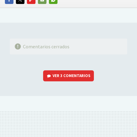
FACEBOOK
TWITTER
FLIPBOARD
E-
WHATSAPP
MAIL
Comentarios cerrados
VER
3 COMENTARIOS