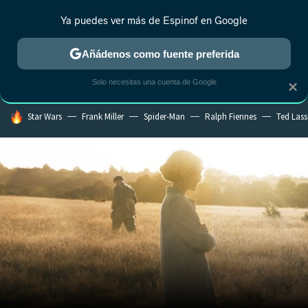
Ya puedes ver más de Espinof en Google
CRÍTICA
ESTRENOS
REALITY
ANIME
RANKINGS CINE
RA
Añádenos como fuente preferida
Solo necesitas una cuenta de Google
×
HOY SE HABLA DE
Star Wars
Frank Miller
Spider-Man
Ralph Fiennes
Ted Las