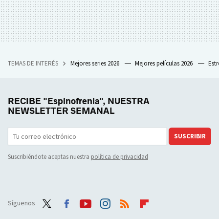
TEMAS DE INTERÉS
Mejores series 2026
Mejores películas 2026
Est
RECIBE "Espinofrenia", NUESTRA
NEWSLETTER SEMANAL
SUSCRIBIR
Suscribiéndote aceptas nuestra
política de privacidad
Síguenos
Twit
Face
Yout
Inst
RSS
Flip