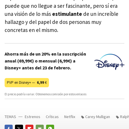
puede que no llegue a ser fascinante, pero sí era
una visión de lo más
estimulante
de un increíble
hallazgo y del papel de dos personas muy
concretas en el mismo.
Ahorra más de un 20% en la suscripción
anual (69,99€) o mensual (6,99€) a
Disney+ antes del 23 de febrero.
PVP en Disney+ —
6,99
€
El precio podría variar. Obtenemos comisión por estos enlaces
TEMAS
Estrenos
Críticas
Netflix
Carey Mulligan
Ralp