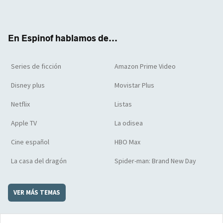
ter
boo
ube
agra
boar
k
m
d
En Espinof hablamos de...
Series de ficción
Amazon Prime Video
Disney plus
Movistar Plus
Netflix
Listas
Apple TV
La odisea
Cine español
HBO Max
La casa del dragón
Spider-man: Brand New Day
VER MÁS TEMAS