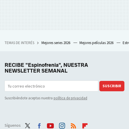
TEMAS DE INTERÉS
Mejores series 2026
Mejores películas 2026
Est
RECIBE "Espinofrenia", NUESTRA
NEWSLETTER SEMANAL
SUSCRIBIR
Suscribiéndote aceptas nuestra
política de privacidad
Síguenos