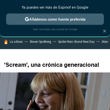
Ya puedes ver más de Espinof en Google
CRÍTICA
ESTRENOS
REALITY
ANIME
RANKINGS CINE
RA
Añádenos como fuente preferida
Solo necesitas una cuenta de Google
×
HOY SE HABLA DE
La odisea
Steven Spielberg
Spider-Man: Brand New Day
Alien
'Scream', una crónica generacional