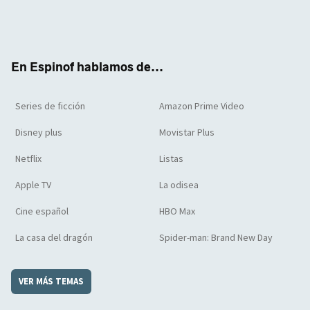
Twit
Face
Yout
Inst
RSS
Flip
ter
boo
ube
agra
boar
k
m
d
En Espinof hablamos de...
Series de ficción
Amazon Prime Video
Disney plus
Movistar Plus
Netflix
Listas
Apple TV
La odisea
Cine español
HBO Max
La casa del dragón
Spider-man: Brand New Day
VER MÁS TEMAS