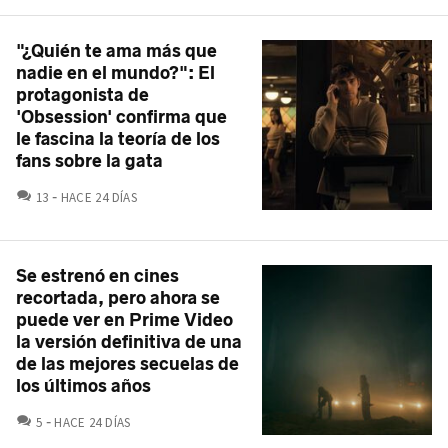
"¿Quién te ama más que
nadie en el mundo?": El
protagonista de
'Obsession' confirma que
le fascina la teoría de los
fans sobre la gata
COMENTARIOS
13
HACE 24 DÍAS
Se estrenó en cines
recortada, pero ahora se
puede ver en Prime Video
la versión definitiva de una
de las mejores secuelas de
los últimos años
COMENTARIOS
5
HACE 24 DÍAS