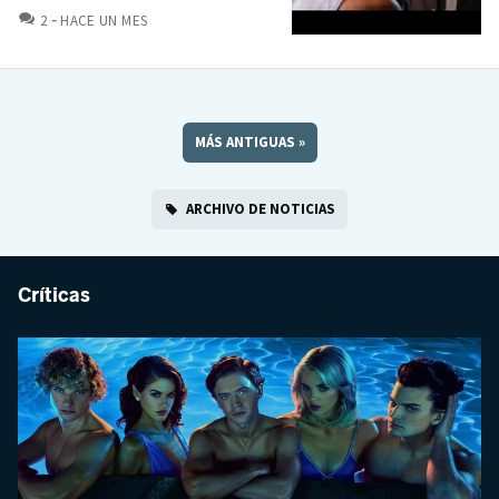
COMENTARIOS
2
HACE UN MES
MÁS ANTIGUAS
»
ARCHIVO DE NOTICIAS
Críticas