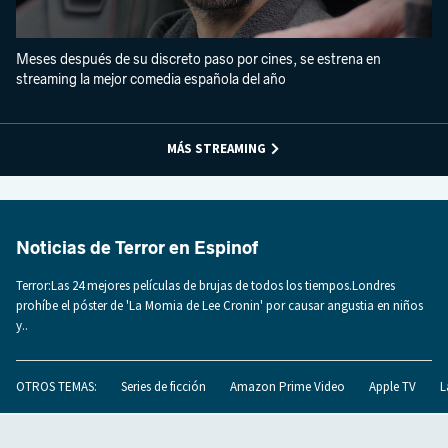
Meses después de su discreto paso por cines, se estrena en
streaming la mejor comedia española del año
MÁS STREAMING
Noticias de Terror en Espinof
Terror:Las 24 mejores películas de brujas de todos los tiempos.Londres
prohíbe el póster de 'La Momia de Lee Cronin' por causar angustia en niños
y..
OTROS TEMAS:
Series de ficción
Amazon Prime Video
Apple TV
L