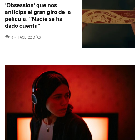
'Obsession' que nos
anticipa el gran giro de la
película. "Nadie se ha
dado cuenta"
COMENTARIOS
0
HACE 22 DÍAS