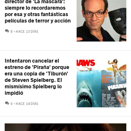
director de 'La máscara':
siempre lo recordaremos
por esa y otras fantásticas
películas de terror y acción
COMENTARIOS
8
HACE 13 DÍAS
Intentaron cancelar el
estreno de 'Piraña' porque
era una copia de 'Tiburón'
de Steven Spielberg. El
mismísimo Spielberg lo
impidió
COMENTARIOS
0
HACE 14 DÍAS