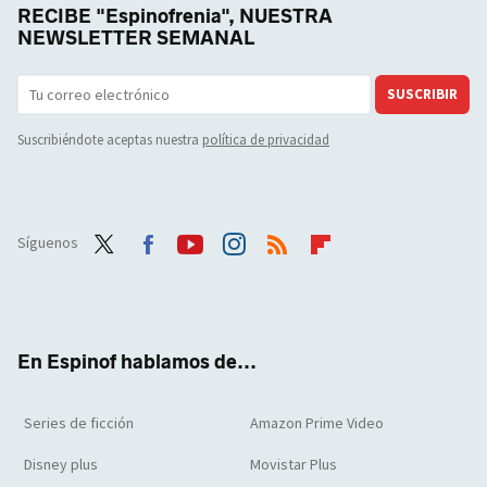
RECIBE "Espinofrenia", NUESTRA
NEWSLETTER SEMANAL
SUSCRIBIR
Suscribiéndote aceptas nuestra
política de privacidad
Síguenos
Twit
Face
Yout
Inst
RSS
Flip
ter
boo
ube
agra
boar
k
m
d
En Espinof hablamos de...
Series de ficción
Amazon Prime Video
Disney plus
Movistar Plus