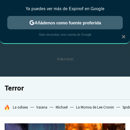
Ya puedes ver más de Espinof en Google
CRÍTICA
ESTRENOS
REALITY
ANIME
RANKINGS CINE
RA
Añádenos como fuente preferida
Solo necesitas una cuenta de Google
×
Terror
HOY SE HABLA DE
La odisea
Vaiana
Michael
La Momia de Lee Cronin
Spid