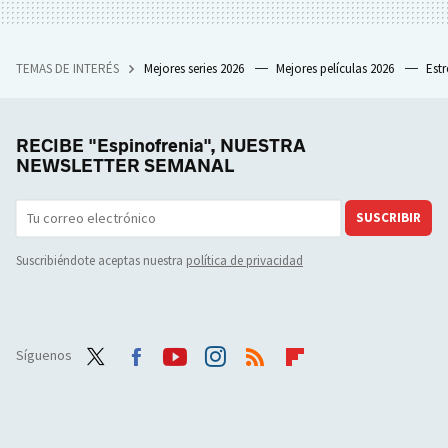
TEMAS DE INTERÉS
Mejores series 2026
Mejores películas 2026
Est
RECIBE "Espinofrenia", NUESTRA
NEWSLETTER SEMANAL
SUSCRIBIR
Suscribiéndote aceptas nuestra
política de privacidad
Síguenos
Twit
Face
Yout
Inst
RSS
Flip
ter
boo
ube
agra
boar