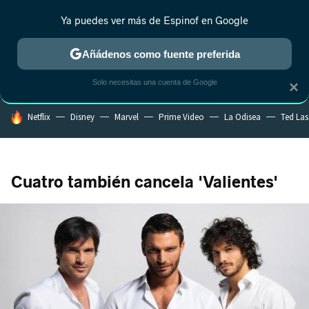
Ya puedes ver más de Espinof en Google
MENÚ
NUEVO
Añádenos como fuente preferida
CRÍTICA
ESTRENOS
REALITY
ANIME
RANKINGS CINE
RA
Solo necesitas una cuenta de Google
×
HOY SE HABLA DE
Netflix
Disney
Marvel
Prime Video
La Odisea
Ted La
Cuatro también cancela 'Valientes'