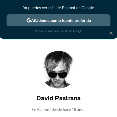
Ya puedes ver más de Espinof en Google
MENÚ
NUEVO
Añádenos como fuente preferida
CRÍTICA
ESTRENOS
REALITY
ANIME
RANKINGS CINE
RA
Solo necesitas una cuenta de Google
×
David Pastrana
En Espinof desde
hace 16 años