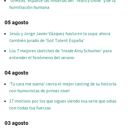
'UnREAL' esparce las miserias del "reality show" y de la
humillación humana
05 agosto
Jesús y Jorge Javier Vázquez hasta en la sopa: ahora
también jurado de 'Got Talent España'
Los 7 mejores sketches de 'Inside Amy Schumer' para
entender el fenómeno del verano
04 agosto
'Tu cara me suena' cierra el mejor casting de su historia
con humoristas de primer nivel
17 motivos por los que sigues viendo esa serie que odias
con todas tus fuerzas
03 agosto