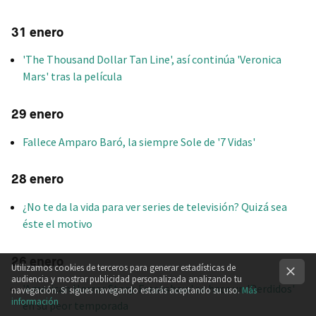
31 enero
'The Thousand Dollar Tan Line', así continúa 'Veronica
Mars' tras la película
29 enero
Fallece Amparo Baró, la siempre Sole de '7 Vidas'
28 enero
¿No te da la vida para ver series de televisión? Quizá sea
éste el motivo
26 enero
Utilizamos cookies de terceros para generar estadísticas de
audiencia y mostrar publicidad personalizada analizando tu
'American Horror Story: Freakshow' se hace un 'Perdidos'
navegación. Si sigues navegando estarás aceptando su uso.
Más
información
en su peor temporada