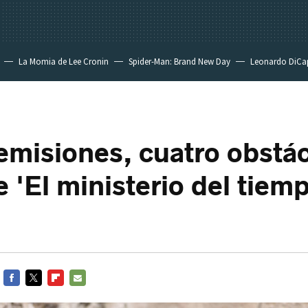
La Momia de Lee Cronin
Spider-Man: Brand New Day
Leonardo DiCa
emisiones, cuatro obstá
e 'El ministerio del tiem
FACEBOOK
TWITTER
FLIPBOARD
E-