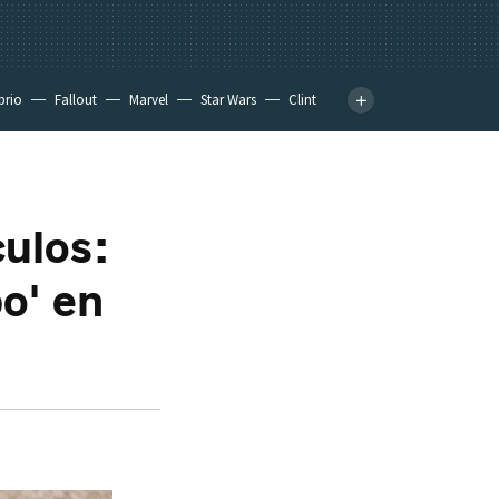
prio
Fallout
Marvel
Star Wars
Clint
culos:
po' en