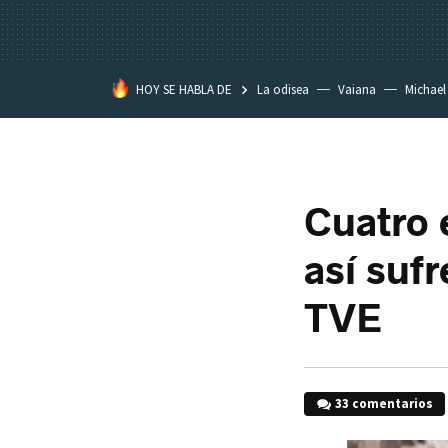
HOY SE HABLA DE
La odisea
Vaiana
Michael
Eastwood
Cuatro 
así sufr
TVE
33 comentarios