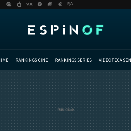
NIME
RANKINGS CINE
RANKINGS SERIES
VIDEOTECA SE