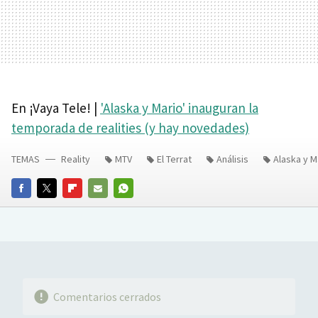
En ¡Vaya Tele! |
'Alaska y Mario' inauguran la
temporada de realities (y hay novedades)
TEMAS
Reality
MTV
El Terrat
Análisis
Alaska y M
FACEBOOK
TWITTER
FLIPBOARD
E-
WHATSAPP
MAIL
Comentarios cerrados