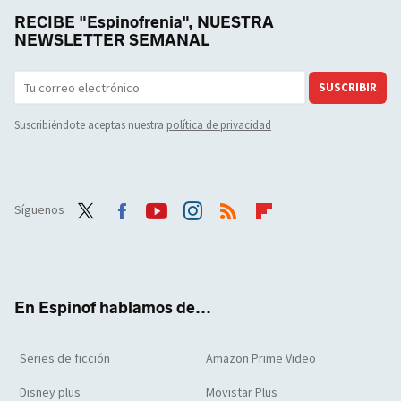
RECIBE "Espinofrenia", NUESTRA
NEWSLETTER SEMANAL
SUSCRIBIR
Suscribiéndote aceptas nuestra
política de privacidad
Síguenos
Twit
Face
Yout
Inst
RSS
Flip
ter
boo
ube
agra
boar
k
m
d
En Espinof hablamos de...
Series de ficción
Amazon Prime Video
Disney plus
Movistar Plus