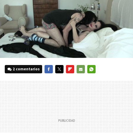
2 comentarios
FACEBOOK
TWITTER
FLIPBOARD
E-
WHATSAPP
MAIL