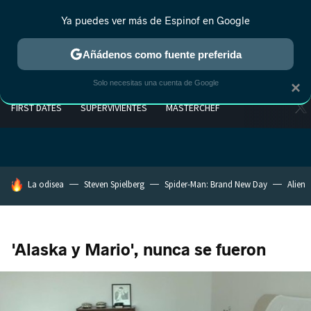
Ya puedes ver más de Espinof en Google
Añádenos como fuente preferida
Solo necesitas una cuenta de Google
×
FIRST DATES
SUPERVIVIENTES
MASTERCHEF
HOY SE HABLA DE
La odisea
Steven Spielberg
Spider-Man: Brand New Day
Alien
'Alaska y Mario', nunca se fueron